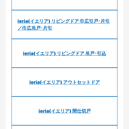
ieria(イエリア) リビングドア 巾広引戸･片引
／巾広吊戸･片引
ieria(イエリア) リビングドア 吊戸･引込
ieria(イエリア) アウトセットドア
ieria(イエリア) 間仕切戸