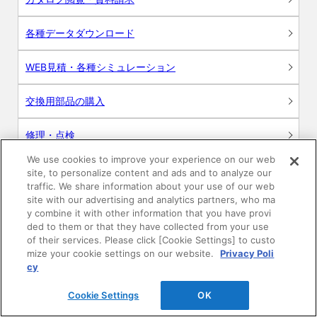
各種データダウンロード
WEB見積・各種シミュレーション
交換用部品の購入
修理・点検
We use cookies to improve your experience on our web
お問い合わせ
site, to personalize content and ads and to analyze our
traffic. We share information about your use of our web
ログイン
site with our advertising and analytics partners, who ma
y combine it with other information that you have provi
ded to them or that they have collected from your use
建築・設計関係者様向けサイト
of their services. Please click [Cookie Settings] to custo
mize your cookie settings on our website.
Privacy Poli
ユーザー登録サービス
cy
Cookie Settings
OK
WEB見積システム