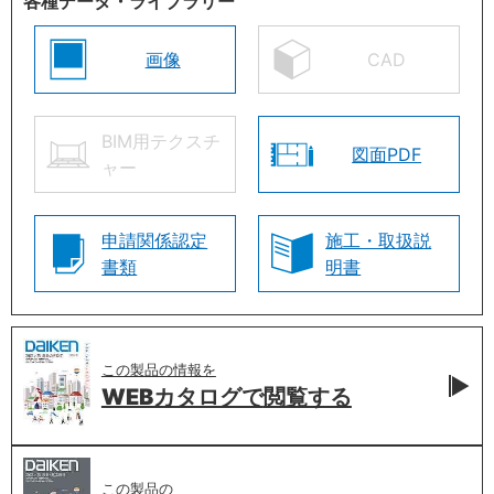
各種データ・ライブラリー
画像
CAD
BIM用テクスチ
図面PDF
ャー
申請関係認定
施工・取扱説
書類
明書
この製品の情報を
WEBカタログで
閲覧する
この製品の