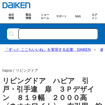
会社
製品
ショー
ログ
SNS
サポート
情報
情報
ルーム
イン
「ずっと ここちいいね」を実現する企業 DAIKEN
建
hapia / リビングドア
リビングドア ハピア 引
戸・引手違 扉 ３Ｐデザイ
ン ８１９幅 ２０００高