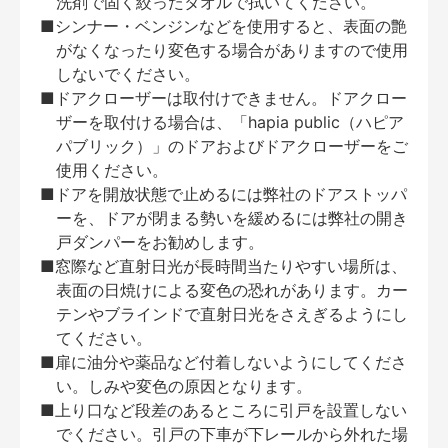
洗剤で固く絞ったタオルで拭いてください。
■シンナー・ベンジンなどを使用すると、表面の艶
がなくなったり変色する場合がありますので使用
しないでください。
■ドアクローザーは取付けできません。ドアクロー
ザーを取付ける場合は、「hapia public（ハピア
パブリック）」のドアおよびドアクローザーをご
使用ください。
■ドアを開放状態で止めるには弊社のドアストッパ
ーを、ドアが閉まる勢いを緩めるには弊社の開き
戸ダンパーをお勧めします。
■窓際など直射日光が長時間当たりやすい場所は、
表面の日焼けによる変色の恐れがあります。カー
テンやブラインドで直射日光をさえぎるようにし
てください。
■扉に油分や薬品など付着しないようにしてくださ
い。しみや変色の原因となります。
■上り口など段差のあるところに引戸を設置しない
でください。引戸の下車が下レールから外れた場