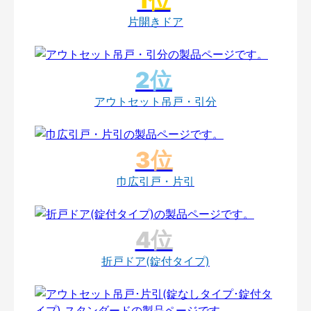
片開きドア
アウトセット吊戸・引分
巾広引戸・片引
折戸ドア(錠付タイプ)