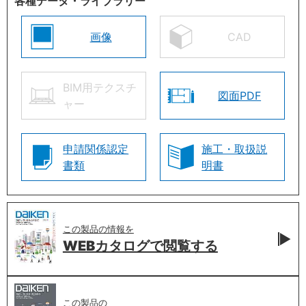
各種データ・ライブラリー
画像
CAD
BIM用テクスチ
図面PDF
ャー
申請関係認定
施工・取扱説
書類
明書
この製品の情報を
WEBカタログで
閲覧する
この製品の