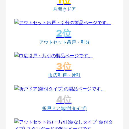
片開きドア
アウトセット吊戸・引分
巾広引戸・片引
折戸ドア(錠付タイプ)