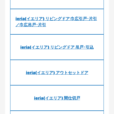
ieria(イエリア) リビングドア 巾広引戸･片引
／巾広吊戸･片引
ieria(イエリア) リビングドア 吊戸･引込
ieria(イエリア) アウトセットドア
ieria(イエリア) 間仕切戸