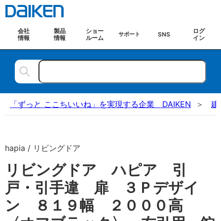
会社
製品
ショー
ログ
SNS
サポート
情報
情報
ルーム
イン
「ずっと ここちいいね」を実現する企業 DAIKEN
建
hapia / リビングドア
リビングドア ハピア 引
戸・引手違 扉 ３Ｐデザイ
ン ８１９幅 ２０００高