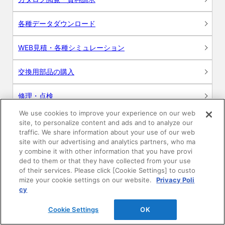
各種データダウンロード
WEB見積・各種シミュレーション
交換用部品の購入
修理・点検
We use cookies to improve your experience on our web
お問い合わせ
site, to personalize content and ads and to analyze our
traffic. We share information about your use of our web
ログイン
site with our advertising and analytics partners, who ma
y combine it with other information that you have provi
ded to them or that they have collected from your use
建築・設計関係者様向けサイト
of their services. Please click [Cookie Settings] to custo
mize your cookie settings on our website.
Privacy Poli
ユーザー登録サービス
cy
Cookie Settings
OK
WEB見積システム