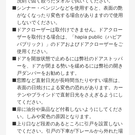
洗剤で固く絞ったタオルで拭いてください。
■シンナー・ベンジンなどを使用すると、表面の艶
がなくなったり変色する場合がありますので使用
しないでください。
■ドアクローザーは取付けできません。ドアクロー
ザーを取付ける場合は、「hapia public（ハピア
パブリック）」のドアおよびドアクローザーをご
使用ください。
■ドアを開放状態で止めるには弊社のドアストッパ
ーを、ドアが閉まる勢いを緩めるには弊社の開き
戸ダンパーをお勧めします。
■窓際など直射日光が長時間当たりやすい場所は、
表面の日焼けによる変色の恐れがあります。カー
テンやブラインドで直射日光をさえぎるようにし
てください。
■扉に油分や薬品など付着しないようにしてくださ
い。しみや変色の原因となります。
■上り口など段差のあるところに引戸を設置しない
でください。引戸の下車が下レールから外れた場