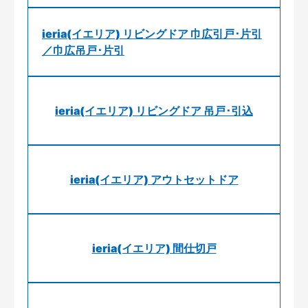
ieria(イエリア) リビングドア 巾広引戸･片引
／巾広吊戸･片引
ieria(イエリア) リビングドア 吊戸･引込
ieria(イエリア) アウトセットドア
ieria(イエリア) 間仕切戸