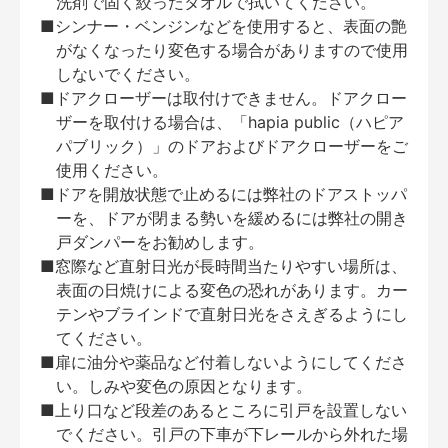
洗剤で固く絞ったタオルで拭いてください。
■シンナー・ベンジンなどを使用すると、表面の艶
がなくなったり変色する場合がありますので使用
しないでください。
■ドアクローザーは取付けできません。ドアクロー
ザーを取付ける場合は、「hapia public（ハピア
パブリック）」のドアおよびドアクローザーをご
使用ください。
■ドアを開放状態で止めるには弊社のドアストッパ
ーを、ドアが閉まる勢いを緩めるには弊社の開き
戸ダンパーをお勧めします。
■窓際など直射日光が長時間当たりやすい場所は、
表面の日焼けによる変色の恐れがあります。カー
テンやブラインドで直射日光をさえぎるようにし
てください。
■扉に油分や薬品など付着しないようにしてくださ
い。しみや変色の原因となります。
■上り口など段差のあるところに引戸を設置しない
でください。引戸の下車が下レールから外れた場