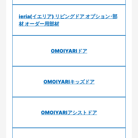
ieria(イエリア) リビングドア オプション･部
材 オーダー用部材
OMOIYARIドア
OMOIYARIキッズドア
OMOIYARIアシストドア