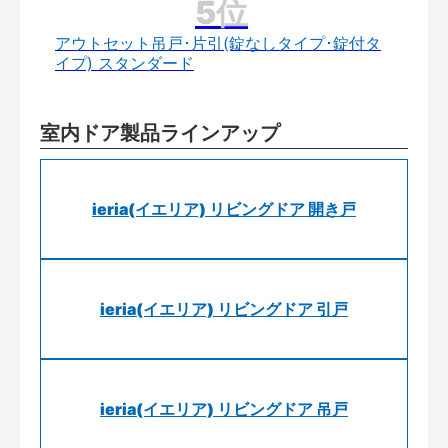
アウトセット吊戸･片引(錠なしタイプ･錠付タ
イプ) スタンダード
室内ドア製品ラインアップ
ieria(イエリア) リビングドア 開き戸
ieria(イエリア) リビングドア 引戸
ieria(イエリア) リビングドア 吊戸