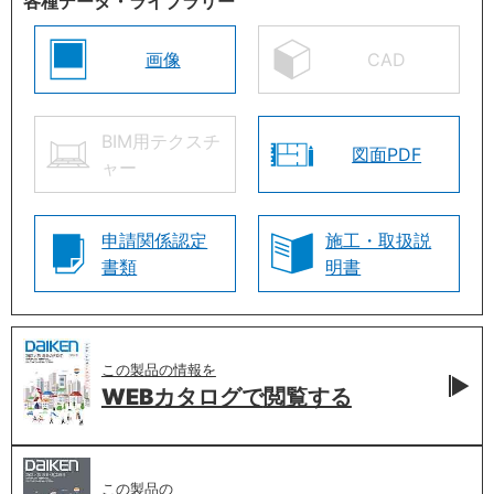
各種データ・ライブラリー
画像
CAD
BIM用テクスチ
図面PDF
ャー
申請関係認定
施工・取扱説
書類
明書
この製品の情報を
WEBカタログで
閲覧する
この製品の