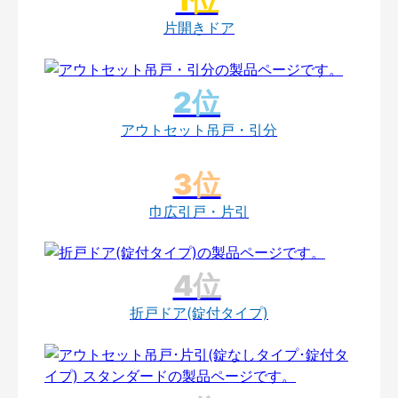
片開きドア
アウトセット吊戸・引分
巾広引戸・片引
折戸ドア(錠付タイプ)