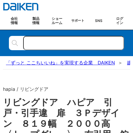
会社
製品
ショー
ログ
SNS
サポート
情報
情報
ルーム
イン
「ずっと ここちいいね」を実現する企業 DAIKEN
建
hapia / リビングドア
リビングドア ハピア 引
戸・引手違 扉 ３Ｐデザイ
ン ８１９幅 ２０００高