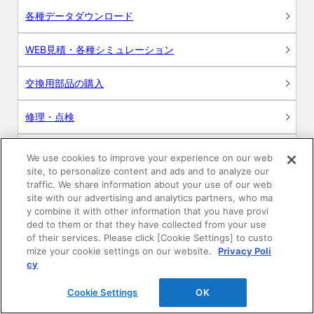
各種データダウンロード
WEB見積・各種シミュレーション
交換用部品の購入
修理・点検
お問い合わせ
We use cookies to improve your experience on our web
site, to personalize content and ads and to analyze our
ログイン
traffic. We share information about your use of our web
site with our advertising and analytics partners, who ma
y combine it with other information that you have provi
建築・設計関係者様向けサイト
ded to them or that they have collected from your use
of their services. Please click [Cookie Settings] to custo
ユーザー登録サービス
mize your cookie settings on our website.
Privacy Poli
cy
WEB見積システム
Cookie Settings
OK