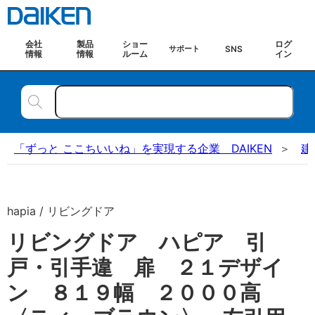
会社
製品
ショー
ログ
SNS
サポート
情報
情報
ルーム
イン
「ずっと ここちいいね」を実現する企業 DAIKEN
建
hapia / リビングドア
リビングドア ハピア 引
戸・引手違 扉 ２１デザイ
ン ８１９幅 ２０００高