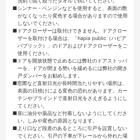
洗剤で固く絞ったタオルで拭いてください。
■シンナー・ベンジンなどを使用すると、表面の艶
がなくなったり変色する場合がありますので使用
しないでください。
■ドアクローザーは取付けできません。ドアクロー
ザーを取付ける場合は、「hapia public（ハピア
パブリック）」のドアおよびドアクローザーをご
使用ください。
■ドアを開放状態で止めるには弊社のドアストッパ
ーを、ドアが閉まる勢いを緩めるには弊社の開き
戸ダンパーをお勧めします。
■窓際など直射日光が長時間当たりやすい場所は、
表面の日焼けによる変色の恐れがあります。カー
テンやブラインドで直射日光をさえぎるようにし
てください。
■扉に油分や薬品など付着しないようにしてくださ
い。しみや変色の原因となります。
■上り口など段差のあるところに引戸を設置しない
でください。引戸の下車が下レールから外れた場