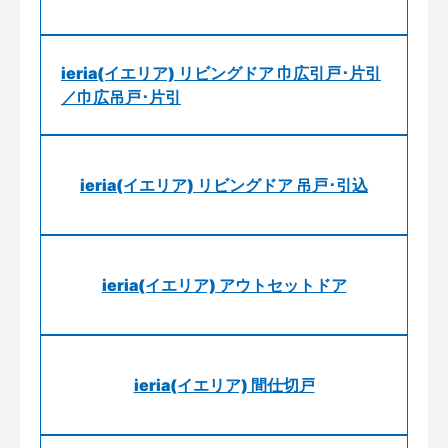
ieria(イエリア) リビングドア 巾広引戸･片引
／巾広吊戸･片引
ieria(イエリア) リビングドア 吊戸･引込
ieria(イエリア) アウトセットドア
ieria(イエリア) 間仕切戸