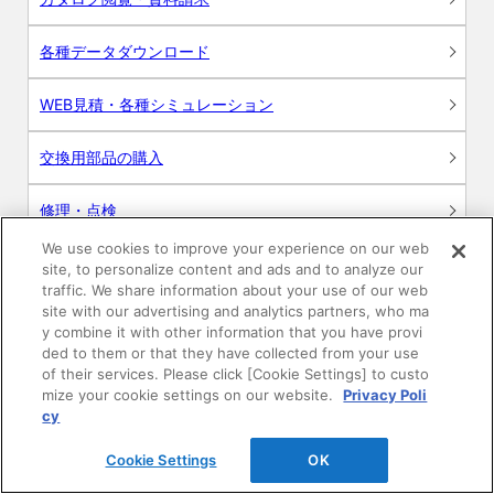
各種データダウンロード
WEB見積・各種シミュレーション
交換用部品の購入
修理・点検
We use cookies to improve your experience on our web
お問い合わせ
site, to personalize content and ads and to analyze our
traffic. We share information about your use of our web
ログイン
site with our advertising and analytics partners, who ma
y combine it with other information that you have provi
ded to them or that they have collected from your use
建築・設計関係者様向けサイト
of their services. Please click [Cookie Settings] to custo
mize your cookie settings on our website.
Privacy Poli
ユーザー登録サービス
cy
Cookie Settings
OK
WEB見積システム