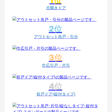
片開きドア
アウトセット吊戸・引分
巾広引戸・片引
折戸ドア(錠付タイプ)