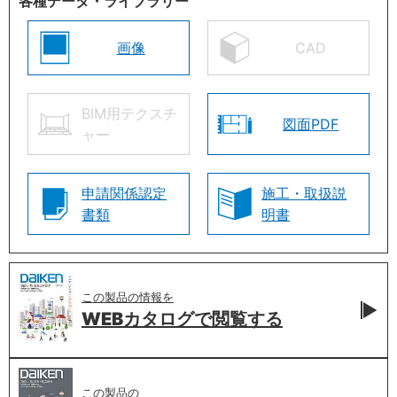
各種データ・ライブラリー
画像
CAD
BIM用テクスチ
図面PDF
ャー
申請関係認定
施工・取扱説
書類
明書
この製品の情報を
WEBカタログで
閲覧する
この製品の