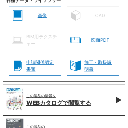
各種データ・ライブラリー
画像
CAD
BIM用テクスチ
図面PDF
ャー
申請関係認定
施工・取扱説
書類
明書
この製品の情報を
WEBカタログで
閲覧する
この製品の