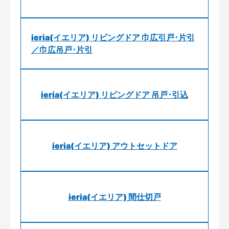
ieria(イエリア) リビングドア 巾広引戸･片引
／巾広吊戸･片引
ieria(イエリア) リビングドア 吊戸･引込
ieria(イエリア) アウトセットドア
ieria(イエリア) 間仕切戸