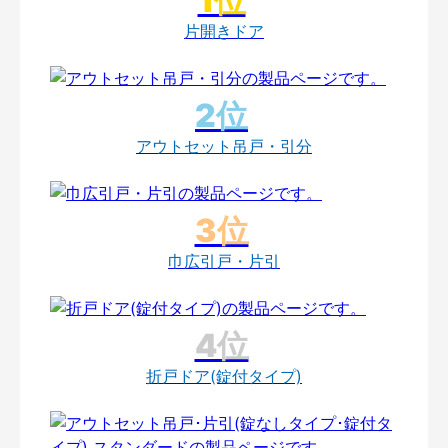
片開きドア
アウトセット吊戸・引分
巾広引戸・片引
折戸ドア(錠付タイプ)