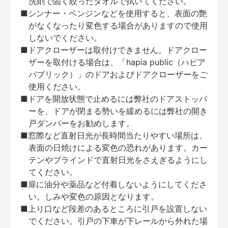
洗剤で固く絞ったタオルで拭いてください。
■シンナー・ベンジンなどを使用すると、表面の艶
がなくなったり変色する場合がありますので使用
しないでください。
■ドアクローザーは取付けできません。ドアクロー
ザーを取付ける場合は、「hapia public（ハピア
パブリック）」のドアおよびドアクローザーをご
使用ください。
■ドアを開放状態で止めるには弊社のドアストッパ
ーを、ドアが閉まる勢いを緩めるには弊社の開き
戸ダンパーをお勧めします。
■窓際など直射日光が長時間当たりやすい場所は、
表面の日焼けによる変色の恐れがあります。カー
テンやブラインドで直射日光をさえぎるようにし
てください。
■扉に油分や薬品など付着しないようにしてくださ
い。しみや変色の原因となります。
■上り口など段差のあるところに引戸を設置しない
でください。引戸の下車が下レールから外れた場