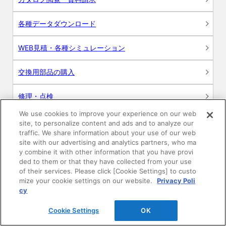
各種データダウンロード
WEB見積・各種シミュレーション
交換用部品の購入
修理・点検
We use cookies to improve your experience on our web
お問い合わせ
site, to personalize content and ads and to analyze our
traffic. We share information about your use of our web
ログイン
site with our advertising and analytics partners, who ma
y combine it with other information that you have provi
ded to them or that they have collected from your use
建築・設計関係者様向けサイト
of their services. Please click [Cookie Settings] to custo
mize your cookie settings on our website.
Privacy Poli
ユーザー登録サービス
cy
Cookie Settings
OK
WEB見積システム