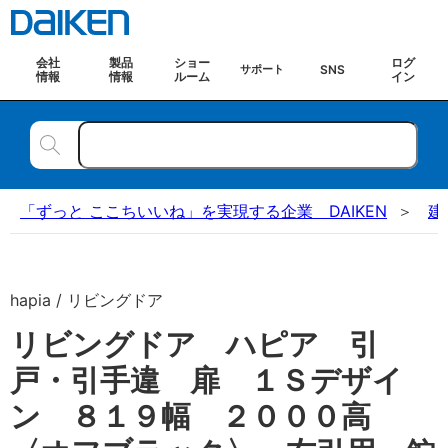
会社
製品
ショー
ログ
SNS
サポート
情報
情報
ルーム
イン
「ずっと ここちいいね」を実現する企業 DAIKEN
建
hapia / リビングドア
リビングドア ハピア 引
戸・引手違 扉 １Ｓデザイ
ン ８１９幅 ２０００高