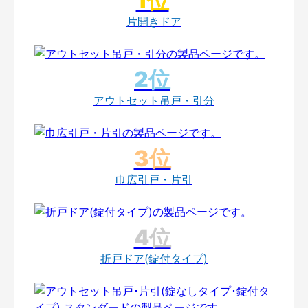
片開きドア
アウトセット吊戸・引分
巾広引戸・片引
折戸ドア(錠付タイプ)