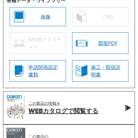
各種データ・ライブラリー
画像
CAD
BIM用テクスチ
図面PDF
ャー
申請関係認定
施工・取扱説
書類
明書
この製品の情報を
WEBカタログで
閲覧する
この製品の