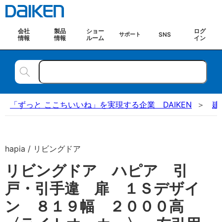
会社
製品
ショー
ログ
SNS
サポート
情報
情報
ルーム
イン
「ずっと ここちいいね」を実現する企業 DAIKEN
建
hapia / リビングドア
リビングドア ハピア 引
戸・引手違 扉 １Ｓデザイ
ン ８１９幅 ２０００高