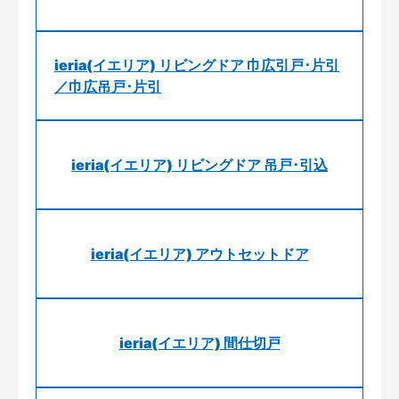
ieria(イエリア) リビングドア 巾広引戸･片引
／巾広吊戸･片引
ieria(イエリア) リビングドア 吊戸･引込
ieria(イエリア) アウトセットドア
ieria(イエリア) 間仕切戸