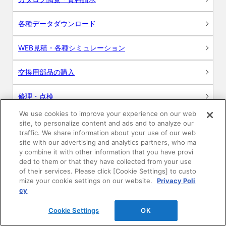
各種データダウンロード
WEB見積・各種シミュレーション
交換用部品の購入
修理・点検
We use cookies to improve your experience on our web
お問い合わせ
site, to personalize content and ads and to analyze our
traffic. We share information about your use of our web
ログイン
site with our advertising and analytics partners, who ma
y combine it with other information that you have provi
ded to them or that they have collected from your use
建築・設計関係者様向けサイト
of their services. Please click [Cookie Settings] to custo
mize your cookie settings on our website.
Privacy Poli
ユーザー登録サービス
cy
Cookie Settings
OK
WEB見積システム