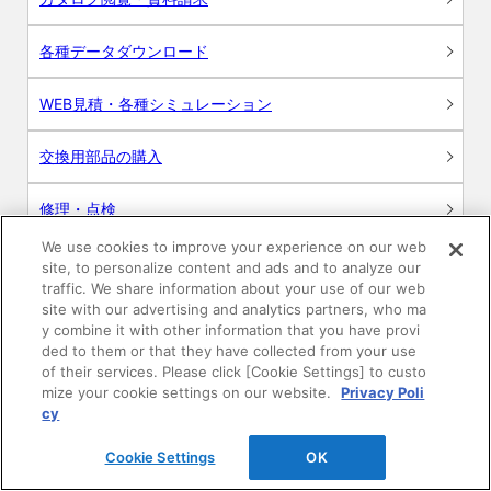
各種データダウンロード
WEB見積・各種シミュレーション
交換用部品の購入
修理・点検
We use cookies to improve your experience on our web
お問い合わせ
site, to personalize content and ads and to analyze our
traffic. We share information about your use of our web
ログイン
site with our advertising and analytics partners, who ma
y combine it with other information that you have provi
ded to them or that they have collected from your use
建築・設計関係者様向けサイト
of their services. Please click [Cookie Settings] to custo
mize your cookie settings on our website.
Privacy Poli
ユーザー登録サービス
cy
Cookie Settings
OK
WEB見積システム