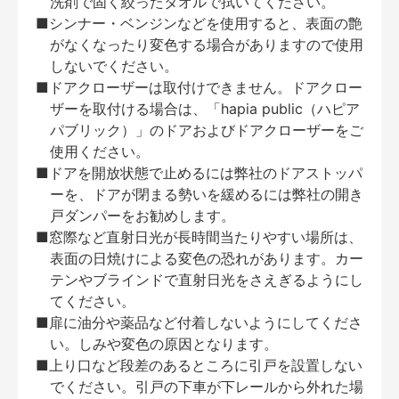
洗剤で固く絞ったタオルで拭いてください。
■シンナー・ベンジンなどを使用すると、表面の艶
がなくなったり変色する場合がありますので使用
しないでください。
■ドアクローザーは取付けできません。ドアクロー
ザーを取付ける場合は、「hapia public（ハピア
パブリック）」のドアおよびドアクローザーをご
使用ください。
■ドアを開放状態で止めるには弊社のドアストッパ
ーを、ドアが閉まる勢いを緩めるには弊社の開き
戸ダンパーをお勧めします。
■窓際など直射日光が長時間当たりやすい場所は、
表面の日焼けによる変色の恐れがあります。カー
テンやブラインドで直射日光をさえぎるようにし
てください。
■扉に油分や薬品など付着しないようにしてくださ
い。しみや変色の原因となります。
■上り口など段差のあるところに引戸を設置しない
でください。引戸の下車が下レールから外れた場