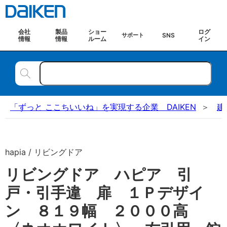
会社
製品
ショー
ログ
SNS
サポート
情報
情報
ルーム
イン
「ずっと ここちいいね」を実現する企業 DAIKEN
建
hapia / リビングドア
リビングドア ハピア 引
戸・引手違 扉 １Ｐデザイ
ン ８１９幅 ２０００高