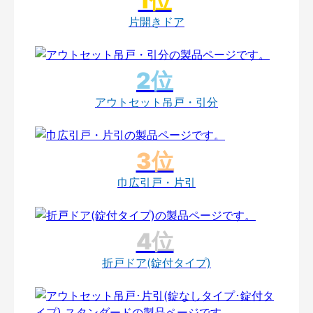
片開きドア
アウトセット吊戸・引分
巾広引戸・片引
折戸ドア(錠付タイプ)