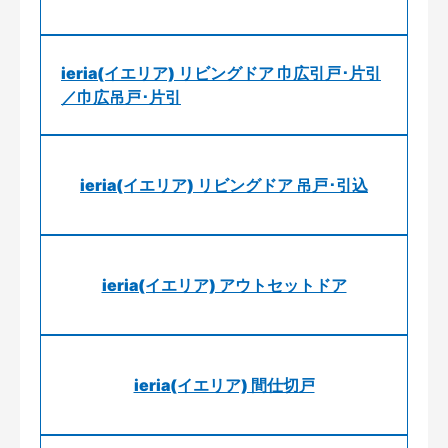
ieria(イエリア) リビングドア 巾広引戸･片引
／巾広吊戸･片引
ieria(イエリア) リビングドア 吊戸･引込
ieria(イエリア) アウトセットドア
ieria(イエリア) 間仕切戸