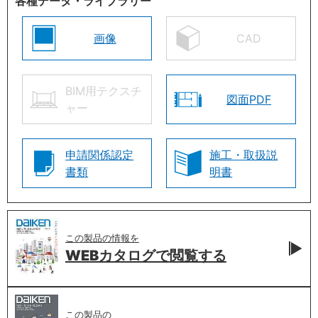
各種データ・ライブラリー
画像
CAD
BIM用テクスチ
図面PDF
ャー
申請関係認定
施工・取扱説
書類
明書
この製品の情報を
WEBカタログで
閲覧する
この製品の