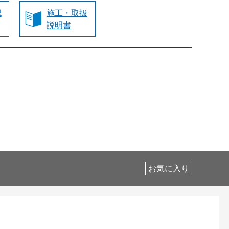
認
施工・取扱
説明書
お気に入り