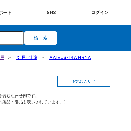
ポート
SNS
ログ
イン
検索
引戸
引戸･引違
AA1E06-14WHRNA
お気に入り
を含む組合せ例です。
の製品・部品も表示されています。）