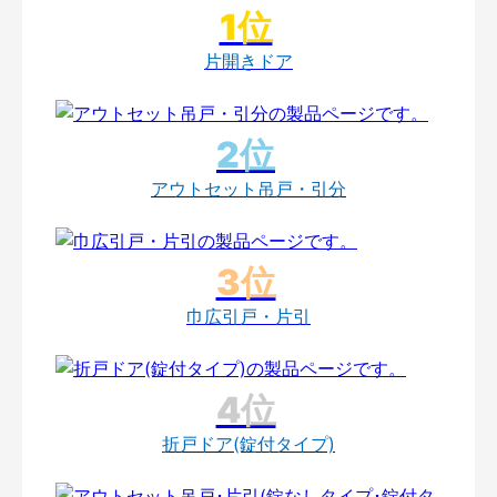
片開きドア
アウトセット吊戸・引分
巾広引戸・片引
折戸ドア(錠付タイプ)