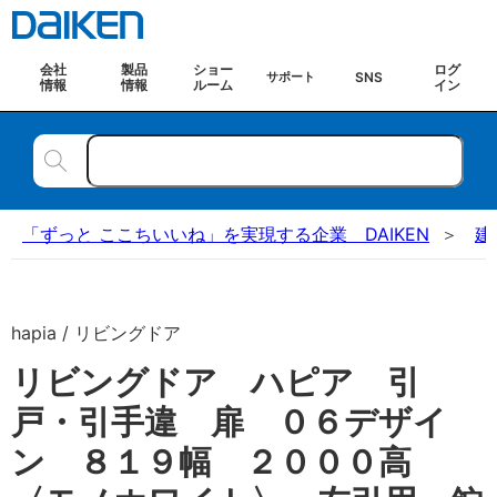
会社
製品
ショー
ログ
SNS
サポート
情報
情報
ルーム
イン
「ずっと ここちいいね」を実現する企業 DAIKEN
建
hapia / リビングドア
リビングドア ハピア 引
戸・引手違 扉 ０６デザイ
ン ８１９幅 ２０００高