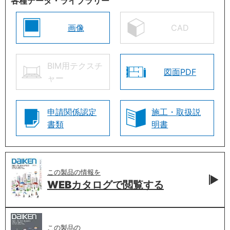
各種データ・ライブラリー
画像
CAD
BIM用テクスチ
図面PDF
ャー
申請関係認定
施工・取扱説
書類
明書
この製品の情報を
WEBカタログで
閲覧する
この製品の