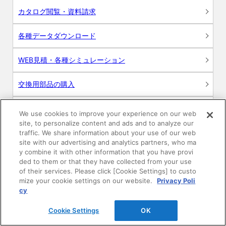
カタログ閲覧・資料請求
各種データダウンロード
WEB見積・各種シミュレーション
交換用部品の購入
修理・点検
We use cookies to improve your experience on our web
site, to personalize content and ads and to analyze our
お問い合わせ
traffic. We share information about your use of our web
site with our advertising and analytics partners, who ma
y combine it with other information that you have provi
ログイン
ded to them or that they have collected from your use
of their services. Please click [Cookie Settings] to custo
建築・設計関係者様向けサイト
mize your cookie settings on our website.
Privacy Poli
cy
ユーザー登録サービス
Cookie Settings
OK