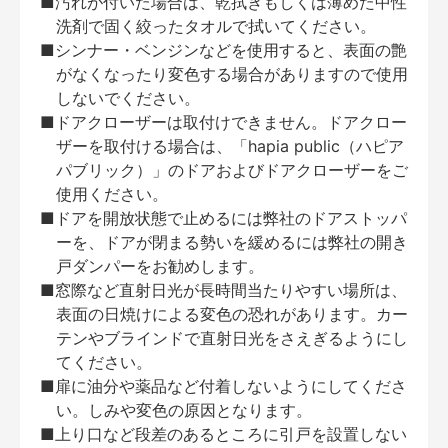
■汚れが付いた場合は、乾拭きもしくは薄めた中性
洗剤で固く絞ったタオルで拭いてください。
■シンナー・ベンジンなどを使用すると、表面の艶
がなくなったり変色する場合がありますので使用
しないでください。
■ドアクローザーは取付けできません。ドアクロー
ザーを取付ける場合は、「hapia public（ハピア
パブリック）」のドアおよびドアクローザーをご
使用ください。
■ドアを開放状態で止めるには弊社のドアストッパ
ーを、ドアが閉まる勢いを緩めるには弊社の開き
戸ダンパーをお勧めします。
■窓際など直射日光が長時間当たりやすい場所は、
表面の日焼けによる変色の恐れがあります。カー
テンやブラインドで直射日光をさえぎるようにし
てください。
■扉に油分や薬品など付着しないようにしてくださ
い。しみや変色の原因となります。
■上り口など段差のあるところに引戸を設置しない