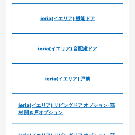
ieria(イエリア) 機能ドア
ieria(イエリア) 音配慮ドア
ieria(イエリア) 戸襖
ieria(イエリア) リビングドア オプション･部
材 開き戸オプション