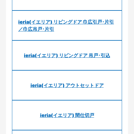
ieria(イエリア) リビングドア 巾広引戸･片引
／巾広吊戸･片引
ieria(イエリア) リビングドア 吊戸･引込
ieria(イエリア) アウトセットドア
ieria(イエリア) 間仕切戸