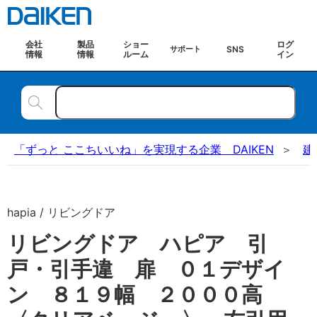
会社
製品
ショー
ログ
SNS
サポート
情報
情報
ルーム
イン
「ずっと ここちいいね」を実現する企業 DAIKEN
建
hapia / リビングドア
リビングドア ハピア 引
戸・引手違 扉 ０１デザイ
ン ８１９幅 ２０００高