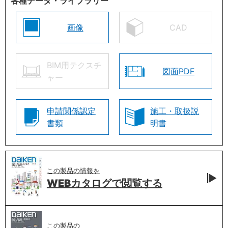
各種データ・ライブラリー
画像
CAD
BIM用テクスチ
図面PDF
ャー
申請関係認定
施工・取扱説
書類
明書
この製品の情報を
WEBカタログで
閲覧する
この製品の