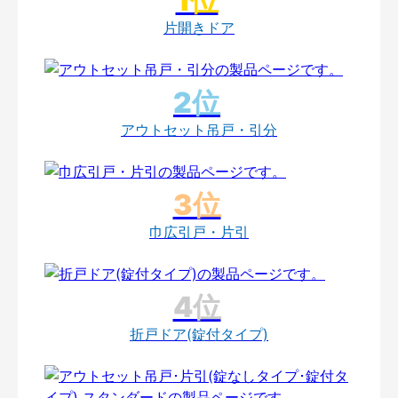
片開きドア
アウトセット吊戸・引分
巾広引戸・片引
折戸ドア(錠付タイプ)