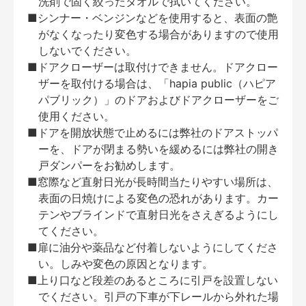
洗剤で固く絞ったタオルで拭いてください。
■シンナー・ベンジンなどを使用すると、表面の艶
がなくなったり変色する場合がありますので使用
しないでください。
■ドアクローザーは取付けできません。ドアクロー
ザーを取付ける場合は、「hapia public（ハピア
パブリック）」のドアおよびドアクローザーをご
使用ください。
■ドアを開放状態で止めるには弊社のドアストッパ
ーを、ドアが閉まる勢いを緩めるには弊社の開き
戸ダンパーをお勧めします。
■窓際など直射日光が長時間当たりやすい場所は、
表面の日焼けによる変色の恐れがあります。カー
テンやブラインドで直射日光をさえぎるようにし
てください。
■扉に油分や薬品など付着しないようにしてくださ
い。しみや変色の原因となります。
■上り口など段差のあるところに引戸を設置しない
でください。引戸の下車が下レールから外れた場