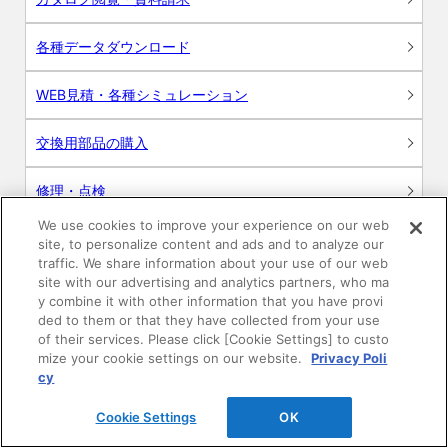
各種データダウンロード
WEB見積・各種シミュレーション
交換用部品の購入
修理・点検
We use cookies to improve your experience on our web
お問い合わせ
site, to personalize content and ads and to analyze our
traffic. We share information about your use of our web
ログイン
site with our advertising and analytics partners, who ma
y combine it with other information that you have provi
ded to them or that they have collected from your use
建築・設計関係者様向けサイト
of their services. Please click [Cookie Settings] to custo
mize your cookie settings on our website.
Privacy Poli
ユーザー登録サービス
cy
Cookie Settings
OK
WEB見積システム