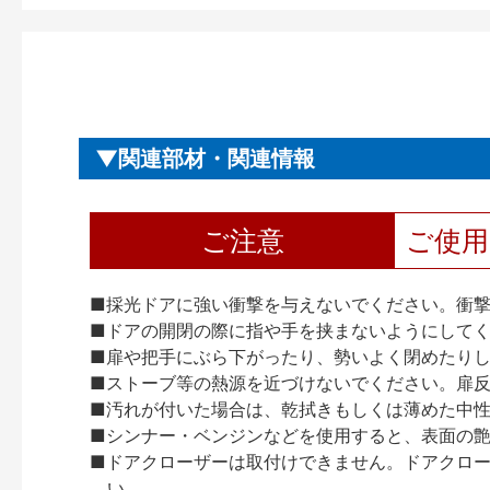
関連部材・関連情報
ご注意
ご使
■採光ドアに強い衝撃を与えないでください。衝
■ドアの開閉の際に指や手を挟まないようにして
■扉や把手にぶら下がったり、勢いよく閉めたり
■ストーブ等の熱源を近づけないでください。扉
■汚れが付いた場合は、乾拭きもしくは薄めた中
■シンナー・ベンジンなどを使用すると、表面の
■ドアクローザーは取付けできません。ドアクローザー
い。