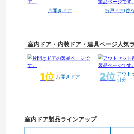
片開きドア
折戸ドア(錠
室内ドア・内装ドア・建具ページ人気
アウト
片開きドア
引分
室内ドア製品ラインアップ