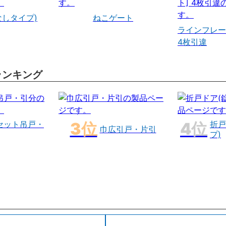
なしタイプ)
ねこゲート
ラインフレー
4枚引違
ランキング
セット吊戸・
折戸
巾広引戸・片引
プ)