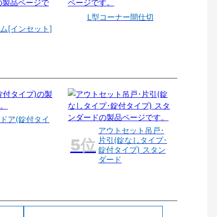
L型コーナー間仕切
ム[インセット]
ドア(錠付タイ
アウトセット吊戸･
片引(錠なしタイプ･
錠付タイプ) スタン
ダード