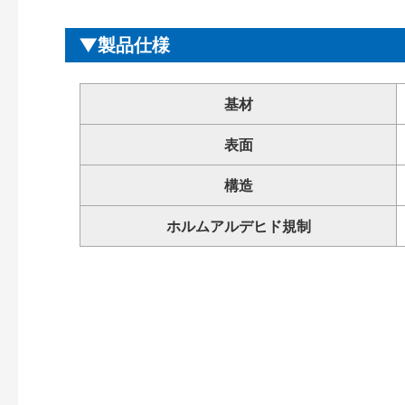
製品仕様
基材
表面
構造
ホルムアルデヒド規制