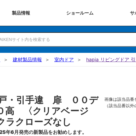
製品
情報
ショー
ルーム
サ
N
建材製品情報
室内ドア
hapia リビングドア 
戸・引手違 扉 ００デ
画像は該当品番
（該当品番以外
０高 〈クリアベージ
クラクローズなし
25年6月発売の新製品をお勧めします。