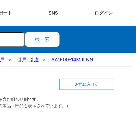
ポート
SNS
ログ
イン
検索
引戸
引戸･引違
AA1E00-14MJLNN
お気に入り
を含む組合せ例です。
の製品・部品も表示されています。）