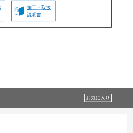
認
施工・取扱
説明書
お気に入り