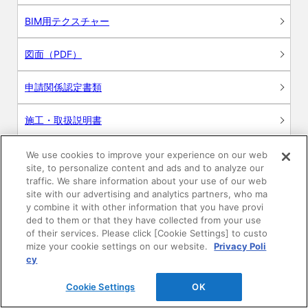
BIM用テクスチャー
図面（PDF）
申請関係認定書類
施工・取扱説明書
動画
We use cookies to improve your experience on our web
site, to personalize content and ads and to analyze our
traffic. We share information about your use of our web
シミュレーションツール
site with our advertising and analytics partners, who ma
y combine it with other information that you have provi
24時間換気システム〈エアスマート〉
ded to them or that they have collected from your use
簡易設計見積ソフト
of their services. Please click [Cookie Settings] to custo
mize your cookie settings on our website.
Privacy Poli
R&Dセンター環境測定・分析サービス
cy
商品マスター申し込み
Cookie Settings
OK