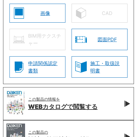
画像
CAD
BIM用テクスチ
図面PDF
ャー
申請関係認定
施工・取扱説
書類
明書
この製品の情報を
WEBカタログで
閲覧する
この製品の