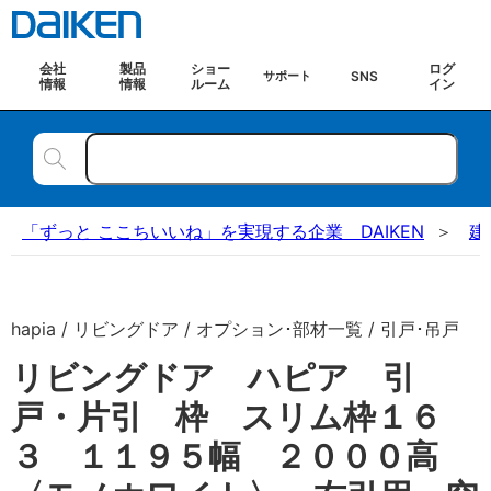
会社
製品
ショー
ログ
SNS
サポート
情報
情報
ルーム
イン
「ずっと ここちいいね」を実現する企業 DAIKEN
建
hapia / リビングドア / オプション･部材一覧 / 引戸･吊戸
リビングドア ハピア 引
戸・片引 枠 スリム枠１６
３ １１９５幅 ２０００高