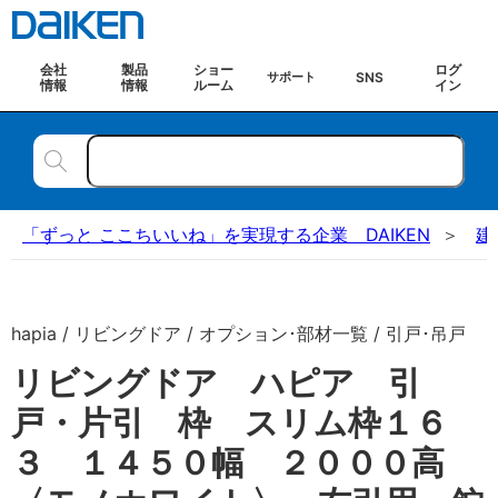
会社
製品
ショー
ログ
SNS
サポート
情報
情報
ルーム
イン
「ずっと ここちいいね」を実現する企業 DAIKEN
建
hapia / リビングドア / オプション･部材一覧 / 引戸･吊戸
リビングドア ハピア 引
戸・片引 枠 スリム枠１６
３ １４５０幅 ２０００高