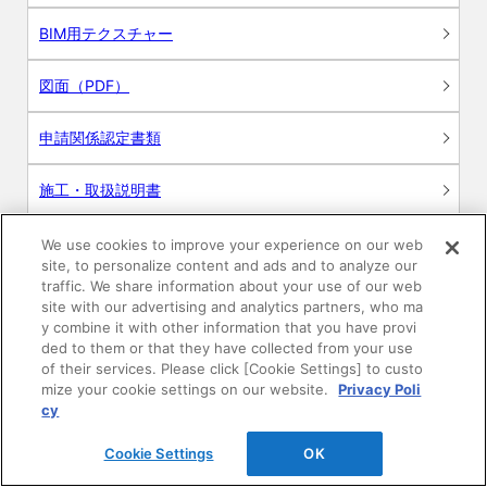
BIM用テクスチャー
図面（PDF）
申請関係認定書類
施工・取扱説明書
動画
We use cookies to improve your experience on our web
site, to personalize content and ads and to analyze our
traffic. We share information about your use of our web
シミュレーションツール
site with our advertising and analytics partners, who ma
y combine it with other information that you have provi
24時間換気システム〈エアスマート〉
ded to them or that they have collected from your use
簡易設計見積ソフト
of their services. Please click [Cookie Settings] to custo
mize your cookie settings on our website.
Privacy Poli
R&Dセンター環境測定・分析サービス
cy
商品マスター申し込み
Cookie Settings
OK