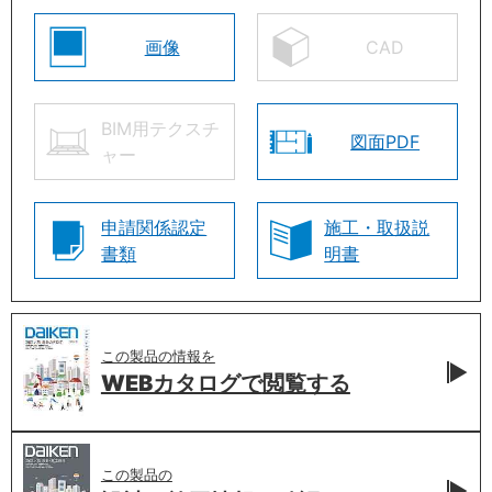
画像
CAD
BIM用テクスチ
図面PDF
ャー
申請関係認定
施工・取扱説
書類
明書
この製品の情報を
WEBカタログで
閲覧する
この製品の