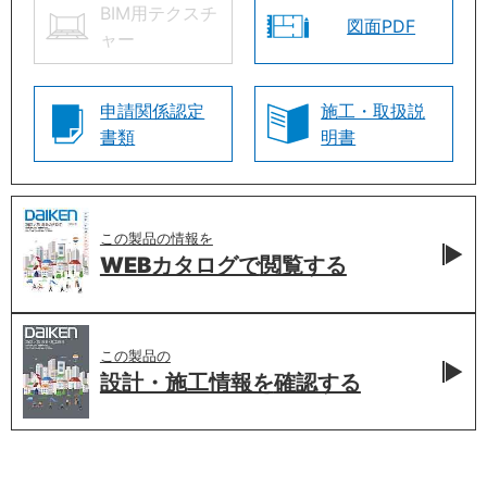
BIM用テクスチ
図面PDF
ャー
申請関係認定
施工・取扱説
書類
明書
この製品の情報を
WEBカタログで
閲覧する
この製品の
設計・施工情報を
確認する