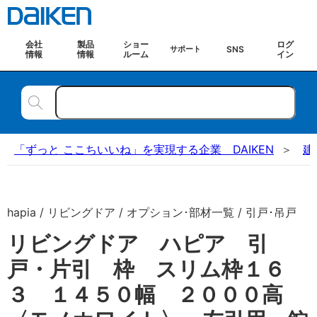
会社
製品
ショー
ログ
SNS
サポート
情報
情報
ルーム
イン
「ずっと ここちいいね」を実現する企業 DAIKEN
建
hapia / リビングドア / オプション･部材一覧 / 引戸･吊戸
リビングドア ハピア 引
戸・片引 枠 スリム枠１６
３ １４５０幅 ２０００高