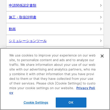
申請関係認定書類
施工・取扱説明書
動画
シミュレーションツール
24時間換気システム〈エアスマート〉
簡易設計見積ソフト
We use cookies to improve your experience on our web
site, to personalize content and ads and to analyze our
R&Dセンター環境測定・分析サービス
traffic. We share information about your use of our web
site with our advertising and analytics partners, who ma
y combine it with other information that you have provi
商品マスター申し込み
ded to them or that they have collected from your use
of their services. Please click [Cookie Settings] to custo
mize your cookie settings on our website.
Privacy Poli
cy
Cookie Settings
OK