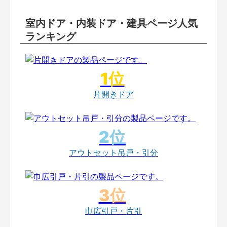
室内ドア・内装ドア・建具ページ人気
ランキング
片開きドア
アウトセット吊戸・引分
巾広引戸・片引