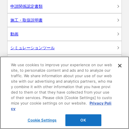
申請関係認定書類
施工・取扱説明書
動画
シミュレーションツール
24時間換気システム〈エアスマート〉
簡易設計見積ソフト
We use cookies to improve your experience on our web
site, to personalize content and ads and to analyze our
R&Dセンター環境測定・分析サービス
traffic. We share information about your use of our web
site with our advertising and analytics partners, who ma
y combine it with other information that you have provi
商品マスター申し込み
ded to them or that they have collected from your use
of their services. Please click [Cookie Settings] to custo
mize your cookie settings on our website.
Privacy Poli
cy
Cookie Settings
OK