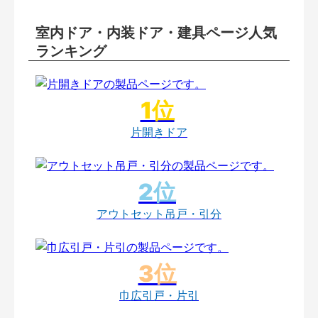
室内ドア・内装ドア・建具ページ人気
ランキング
片開きドア
アウトセット吊戸・引分
巾広引戸・片引