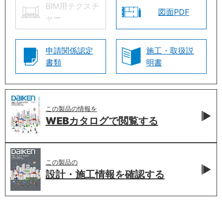
BIM用テクスチ
図面PDF
ャー
申請関係認定
施工・取扱説
書類
明書
この製品の情報を
WEBカタログで
閲覧する
この製品の
設計・施工情報を
確認する