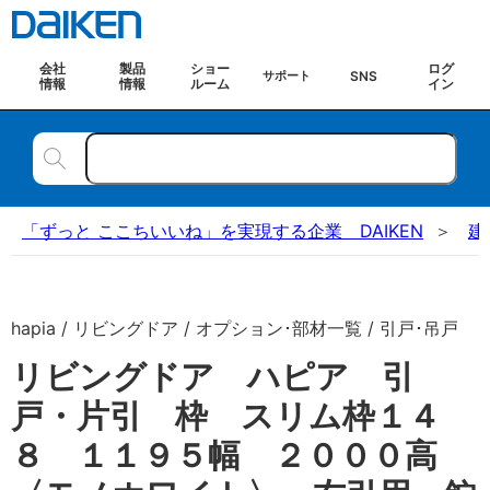
会社
製品
ショー
ログ
SNS
サポート
情報
情報
ルーム
イン
「ずっと ここちいいね」を実現する企業 DAIKEN
建
hapia / リビングドア / オプション･部材一覧 / 引戸･吊戸
リビングドア ハピア 引
戸・片引 枠 スリム枠１４
８ １１９５幅 ２０００高