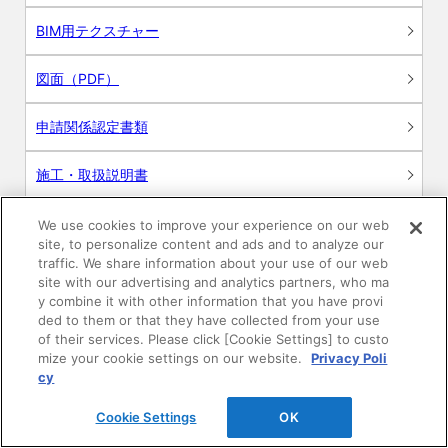
BIM用テクスチャー
図面（PDF）
申請関係認定書類
施工・取扱説明書
動画
We use cookies to improve your experience on our web
site, to personalize content and ads and to analyze our
traffic. We share information about your use of our web
シミュレーションツール
site with our advertising and analytics partners, who ma
y combine it with other information that you have provi
24時間換気システム〈エアスマート〉
ded to them or that they have collected from your use
簡易設計見積ソフト
of their services. Please click [Cookie Settings] to custo
mize your cookie settings on our website.
Privacy Poli
R&Dセンター環境測定・分析サービス
cy
商品マスター申し込み
Cookie Settings
OK