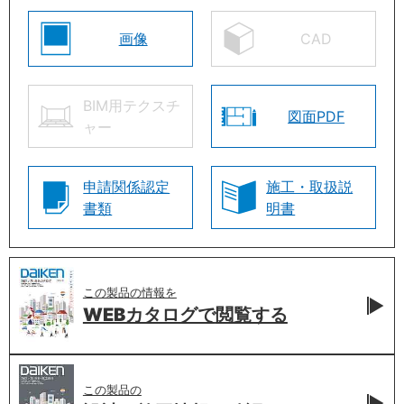
画像
CAD
BIM用テクスチ
図面PDF
ャー
申請関係認定
施工・取扱説
書類
明書
この製品の情報を
WEBカタログで
閲覧する
この製品の