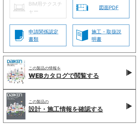
BIM用テクスチ
図面PDF
ャー
申請関係認定
施工・取扱説
書類
明書
この製品の情報を
WEBカタログで
閲覧する
この製品の
設計・施工情報を
確認する