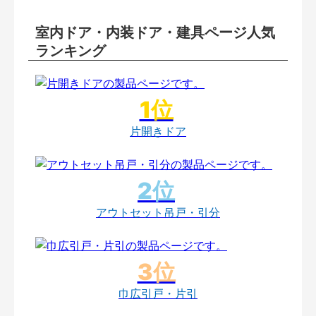
室内ドア・内装ドア・建具ページ人気
ランキング
片開きドア
アウトセット吊戸・引分
巾広引戸・片引