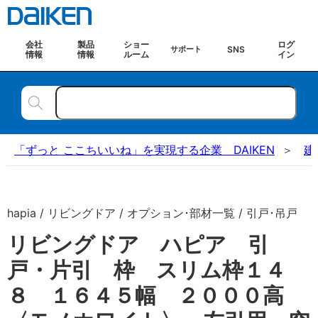
会社
製品
ショー
ログ
SNS
サポート
情報
情報
ルーム
イン
「ずっと ここちいいね」を実現する企業 DAIKEN
建
hapia / リビングドア / オプション･部材一覧 / 引戸･吊戸
リビングドア ハピア 引
戸・片引 枠 スリム枠１４
８ １６４５幅 ２０００高