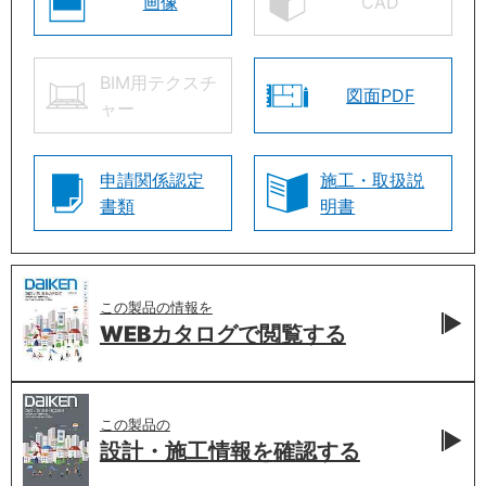
画像
CAD
BIM用テクスチ
図面PDF
ャー
申請関係認定
施工・取扱説
書類
明書
この製品の情報を
WEBカタログで
閲覧する
この製品の
設計・施工情報を
確認する