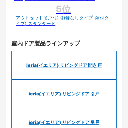
アウトセット吊戸･片引(錠なしタイプ･錠付タ
イプ) スタンダード
室内ドア製品ラインアップ
ieria(イエリア) リビングドア 開き戸
ieria(イエリア) リビングドア 引戸
ieria(イエリア) リビングドア 吊戸