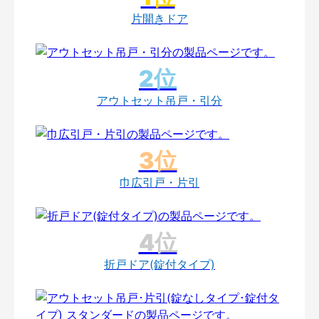
片開きドア
アウトセット吊戸・引分
巾広引戸・片引
折戸ドア(錠付タイプ)