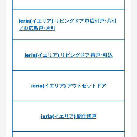
ieria(イエリア) リビングドア 巾広引戸･片引
／巾広吊戸･片引
ieria(イエリア) リビングドア 吊戸･引込
ieria(イエリア) アウトセットドア
ieria(イエリア) 間仕切戸