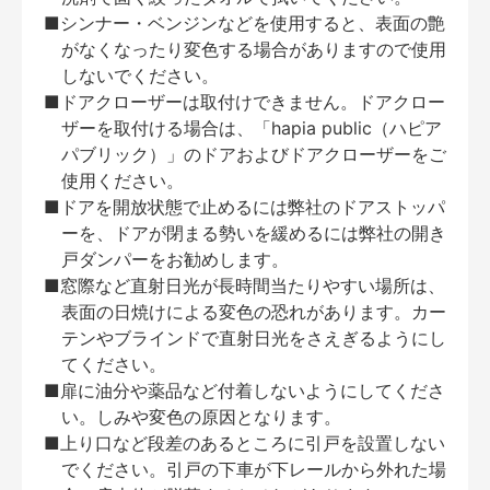
■シンナー・ベンジンなどを使用すると、表面の艶
がなくなったり変色する場合がありますので使用
しないでください。
■ドアクローザーは取付けできません。ドアクロー
ザーを取付ける場合は、「hapia public（ハピア
パブリック）」のドアおよびドアクローザーをご
使用ください。
■ドアを開放状態で止めるには弊社のドアストッパ
ーを、ドアが閉まる勢いを緩めるには弊社の開き
戸ダンパーをお勧めします。
■窓際など直射日光が長時間当たりやすい場所は、
表面の日焼けによる変色の恐れがあります。カー
テンやブラインドで直射日光をさえぎるようにし
てください。
■扉に油分や薬品など付着しないようにしてくださ
い。しみや変色の原因となります。
■上り口など段差のあるところに引戸を設置しない
でください。引戸の下車が下レールから外れた場