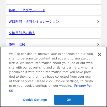
各種データダウンロード
WEB見積・各種シミュレーション
交換用部品の購入
修理・点検
We use cookies to improve your experience on our web
お問い合わせ
site, to personalize content and ads and to analyze our
traffic. We share information about your use of our web
ログイン
site with our advertising and analytics partners, who ma
y combine it with other information that you have provi
ded to them or that they have collected from your use
建築・設計関係者様向けサイト
of their services. Please click [Cookie Settings] to custo
mize your cookie settings on our website.
Privacy Poli
ユーザー登録サービス
cy
Cookie Settings
OK
WEB見積システム