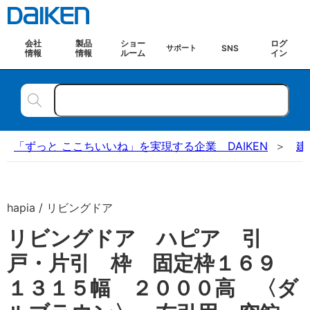
会社
製品
ショー
ログ
SNS
サポート
情報
情報
ルーム
イン
「ずっと ここちいいね」を実現する企業 DAIKEN
建
hapia / リビングドア
リビングドア ハピア 引
戸・片引 枠 固定枠１６９
１３１５幅 ２０００高 〈ダ