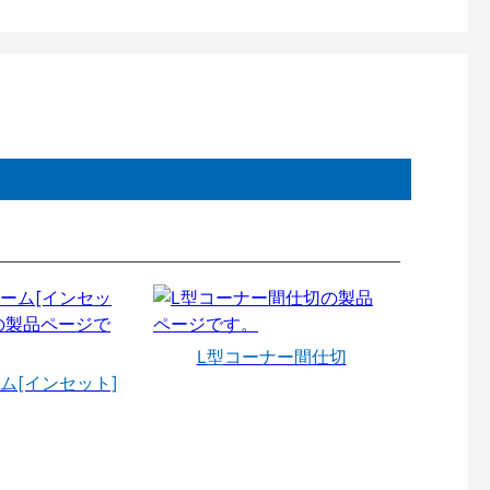
L型コーナー間仕切
ム[インセット]