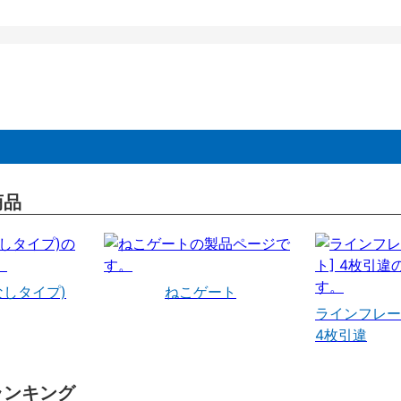
商品
なしタイプ)
ねこゲート
ラインフレー
4枚引違
ランキング