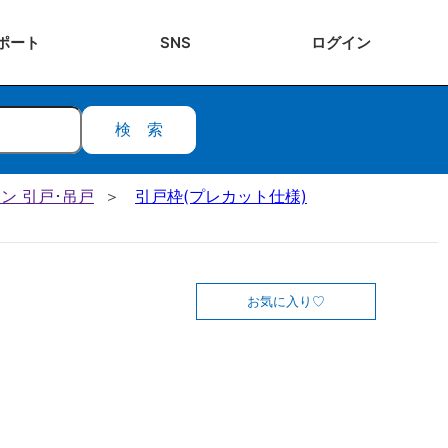
ポート
SNS
ログ
イン
検索
ン 引戸･吊戸
引戸枠(プレカット仕様)
お気に入り