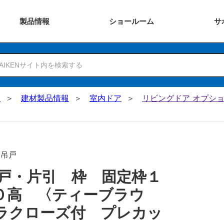
製品
情報
ショー
ルーム
サ
N
建材製品情報
室内ドア
リビングドア オプショ
･吊戸
戸・片引 枠 固定枠１
０高 〈ティーブラウ
ラクローズ付 プレカッ