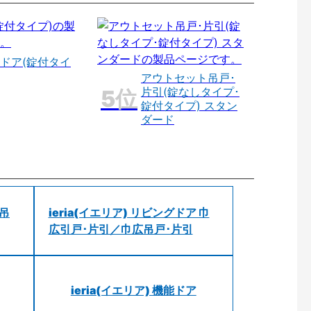
ドア(錠付タイ
アウトセット吊戸･
片引(錠なしタイプ･
錠付タイプ) スタン
ダード
 吊
ieria(イエリア) リビングドア 巾
広引戸･片引／巾広吊戸･片引
ieria(イエリア) 機能ドア