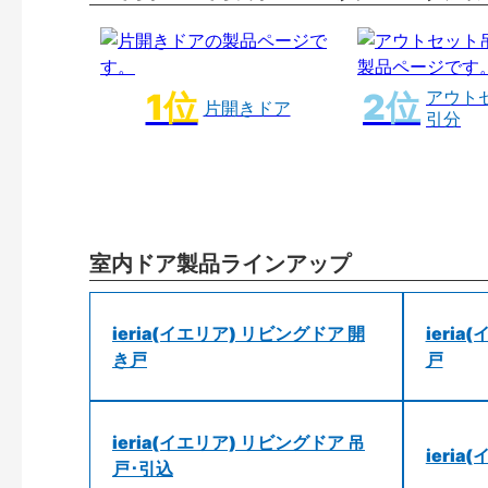
アウト
片開きドア
引分
室内ドア製品ラインアップ
ieria(イエリア) リビングドア 開
ieri
き戸
戸
ieria(イエリア) リビングドア 吊
ieri
戸･引込