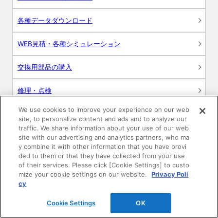
各種データダウンロード
WEB見積・各種シミュレーション
交換用部品の購入
修理・点検
We use cookies to improve your experience on our web
お問い合わせ
site, to personalize content and ads and to analyze our
traffic. We share information about your use of our web
ログイン
site with our advertising and analytics partners, who ma
y combine it with other information that you have provi
ded to them or that they have collected from your use
建築・設計関係者様向けサイト
of their services. Please click [Cookie Settings] to custo
mize your cookie settings on our website.
Privacy Poli
ユーザー登録サービス
cy
Cookie Settings
OK
WEB見積システム