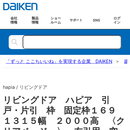
会社
製品
ショー
ログ
SNS
サポート
情報
情報
ルーム
イン
「ずっと ここちいいね」を実現する企業 DAIKEN
建
hapia / リビングドア
リビングドア ハピア 引
戸・片引 枠 固定枠１６９
１３１５幅 ２０００高 〈ク