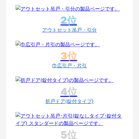
アウトセット吊戸・引分
巾広引戸・片引
折戸ドア(錠付タイプ)