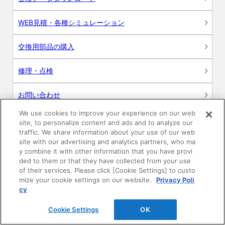
WEB見積・各種シミュレーション
交換用部品の購入
修理・点検
お問い合わせ
We use cookies to improve your experience on our web
ログイン
site, to personalize content and ads and to analyze our
traffic. We share information about your use of our web
建築・設計関係者様向けサイト
site with our advertising and analytics partners, who ma
y combine it with other information that you have provi
ded to them or that they have collected from your use
ユーザー登録サービス
of their services. Please click [Cookie Settings] to custo
mize your cookie settings on our website.
Privacy Poli
WEB見積システム
cy
Cookie Settings
OK
収納プランニングソフト