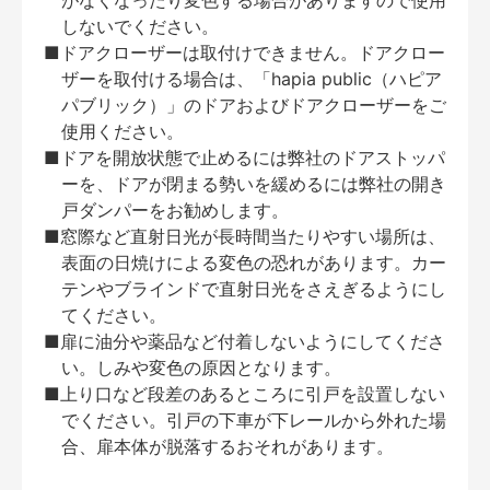
がなくなったり変色する場合がありますので使用
しないでください。
■ドアクローザーは取付けできません。ドアクロー
ザーを取付ける場合は、「hapia public（ハピア
パブリック）」のドアおよびドアクローザーをご
使用ください。
■ドアを開放状態で止めるには弊社のドアストッパ
ーを、ドアが閉まる勢いを緩めるには弊社の開き
戸ダンパーをお勧めします。
■窓際など直射日光が長時間当たりやすい場所は、
表面の日焼けによる変色の恐れがあります。カー
テンやブラインドで直射日光をさえぎるようにし
てください。
■扉に油分や薬品など付着しないようにしてくださ
い。しみや変色の原因となります。
■上り口など段差のあるところに引戸を設置しない
でください。引戸の下車が下レールから外れた場
合、扉本体が脱落するおそれがあります。