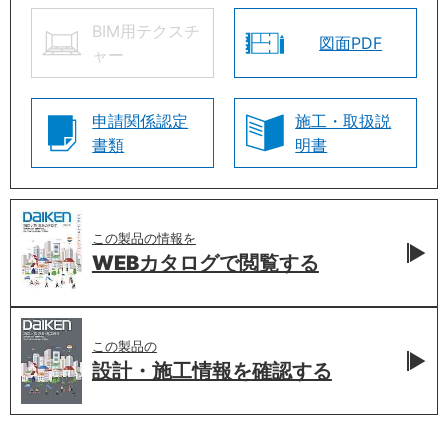
BIM用テクスチ
図面PDF
ャー
申請関係認定
施工・取扱説
書類
明書
この製品の情報を
WEBカタログで
閲覧する
この製品の
設計・施工情報を
確認する