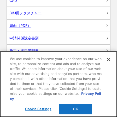
CAD
BIM用テクスチャー
図面（PDF）
申請関係認定書類
施工・取扱説明書
We use cookies to improve your experience on our web
動画
site, to personalize content and ads and to analyze our
traffic. We share information about your use of our web
site with our advertising and analytics partners, who ma
シミュレーションツール
y combine it with other information that you have provi
ded to them or that they have collected from your use
24時間換気システム〈エアスマート〉
of their services. Please click [Cookie Settings] to custo
簡易設計見積ソフト
mize your cookie settings on our website.
Privacy Poli
cy
R&Dセンター環境測定・分析サービス
Cookie Settings
OK
商品マスター申し込み