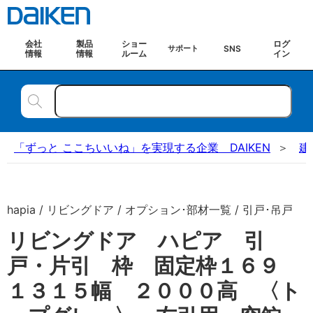
会社
製品
ショー
ログ
SNS
サポート
情報
情報
ルーム
イン
「ずっと ここちいいね」を実現する企業 DAIKEN
建
hapia / リビングドア / オプション･部材一覧 / 引戸･吊戸
リビングドア ハピア 引
戸・片引 枠 固定枠１６９
１３１５幅 ２０００高 〈ト