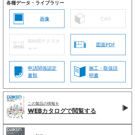
各種データ・ライブラリー
画像
CAD
BIM用テクスチ
図面PDF
ャー
申請関係認定
施工・取扱説
書類
明書
この製品の情報を
WEBカタログで
閲覧する