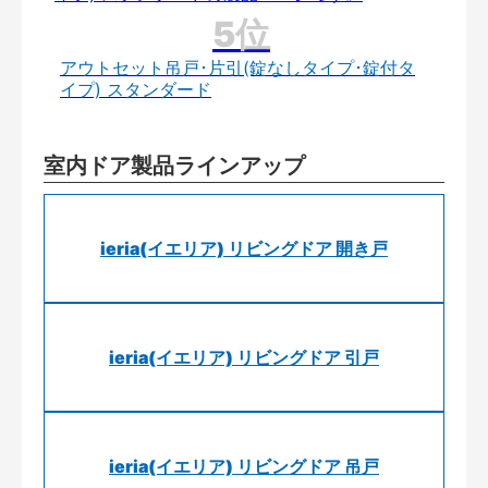
アウトセット吊戸･片引(錠なしタイプ･錠付タ
イプ) スタンダード
室内ドア製品ラインアップ
ieria(イエリア) リビングドア 開き戸
ieria(イエリア) リビングドア 引戸
ieria(イエリア) リビングドア 吊戸