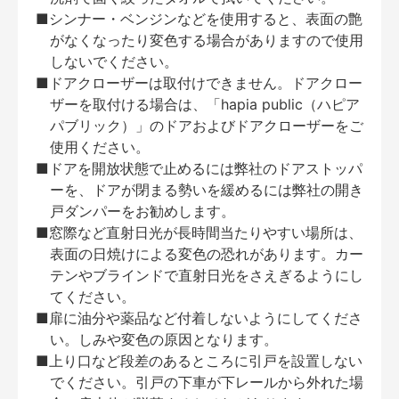
■シンナー・ベンジンなどを使用すると、表面の艶
がなくなったり変色する場合がありますので使用
しないでください。
■ドアクローザーは取付けできません。ドアクロー
ザーを取付ける場合は、「hapia public（ハピア
パブリック）」のドアおよびドアクローザーをご
使用ください。
■ドアを開放状態で止めるには弊社のドアストッパ
ーを、ドアが閉まる勢いを緩めるには弊社の開き
戸ダンパーをお勧めします。
■窓際など直射日光が長時間当たりやすい場所は、
表面の日焼けによる変色の恐れがあります。カー
テンやブラインドで直射日光をさえぎるようにし
てください。
■扉に油分や薬品など付着しないようにしてくださ
い。しみや変色の原因となります。
■上り口など段差のあるところに引戸を設置しない
でください。引戸の下車が下レールから外れた場