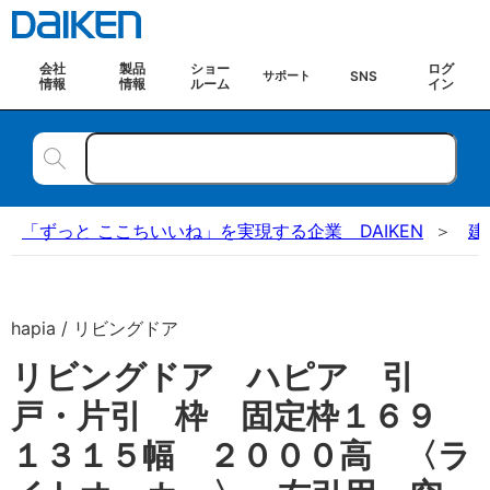
会社
製品
ショー
ログ
SNS
サポート
情報
情報
ルーム
イン
「ずっと ここちいいね」を実現する企業 DAIKEN
建
hapia / リビングドア
リビングドア ハピア 引
戸・片引 枠 固定枠１６９
１３１５幅 ２０００高 〈ラ