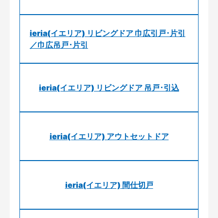
ieria(イエリア) リビングドア 巾広引戸･片引
／巾広吊戸･片引
ieria(イエリア) リビングドア 吊戸･引込
ieria(イエリア) アウトセットドア
ieria(イエリア) 間仕切戸