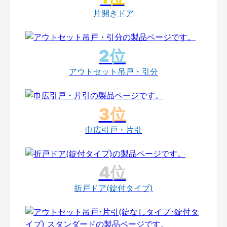
片開きドア
アウトセット吊戸・引分
巾広引戸・片引
折戸ドア(錠付タイプ)