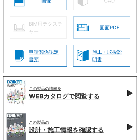
画像
CAD
BIM用テクスチ
図面PDF
ャー
申請関係認定
施工・取扱説
書類
明書
この製品の情報を
WEBカタログで
閲覧する
この製品の
設計・施工情報を
確認する