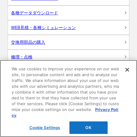
各種データダウンロード
WEB見積・各種シミュレーション
交換用部品の購入
修理・点検
We use cookies to improve your experience on our web
お問い合わせ
site, to personalize content and ads and to analyze our
traffic. We share information about your use of our web
ログイン
site with our advertising and analytics partners, who ma
y combine it with other information that you have provi
ded to them or that they have collected from your use
建築・設計関係者様向けサイト
of their services. Please click [Cookie Settings] to custo
mize your cookie settings on our website.
Privacy Poli
ユーザー登録サービス
cy
Cookie Settings
OK
WEB見積システム