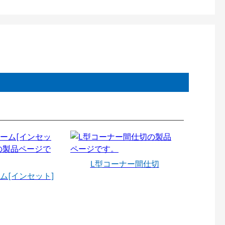
L型コーナー間仕切
ム[インセット]