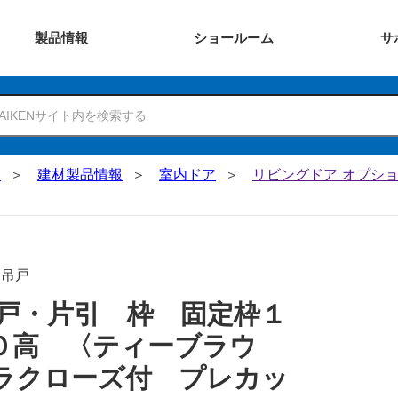
製品
情報
ショー
ルーム
サ
N
建材製品情報
室内ドア
リビングドア オプショ
･吊戸
戸・片引 枠 固定枠１
０高 〈ティーブラウ
ラクローズ付 プレカッ