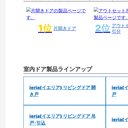
アウト
片開きドア
引分
室内ドア製品ラインアップ
ieria(イエリア) リビングドア 開
ieri
き戸
戸
ieria(イエリア) リビングドア 吊
ieri
戸･引込