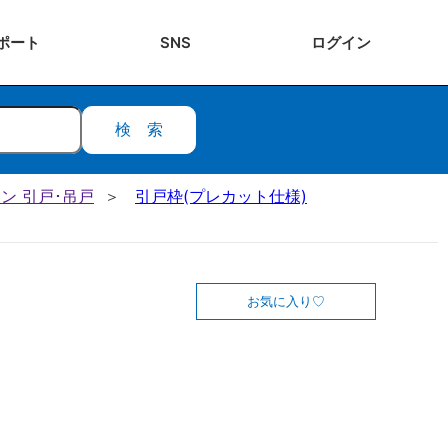
ポート
SNS
ログ
イン
検索
ン 引戸･吊戸
引戸枠(プレカット仕様)
お気に入り