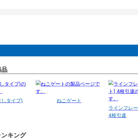
商品
なしタイプ)
ねこゲート
ラインフレー
4枚引違
ランキング