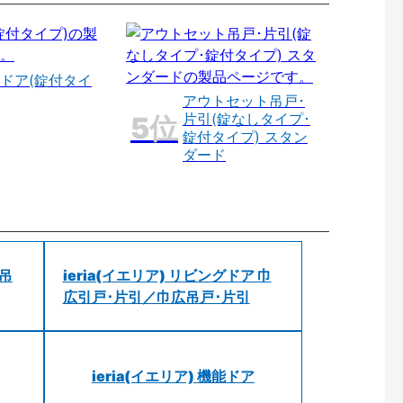
ドア(錠付タイ
アウトセット吊戸･
片引(錠なしタイプ･
錠付タイプ) スタン
ダード
 吊
ieria(イエリア) リビングドア 巾
広引戸･片引／巾広吊戸･片引
ieria(イエリア) 機能ドア