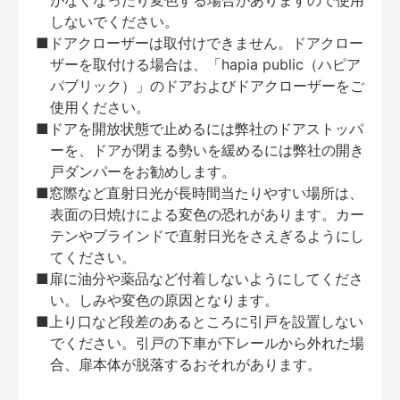
がなくなったり変色する場合がありますので使用
しないでください。
■ドアクローザーは取付けできません。ドアクロー
ザーを取付ける場合は、「hapia public（ハピア
パブリック）」のドアおよびドアクローザーをご
使用ください。
■ドアを開放状態で止めるには弊社のドアストッパ
ーを、ドアが閉まる勢いを緩めるには弊社の開き
戸ダンパーをお勧めします。
■窓際など直射日光が長時間当たりやすい場所は、
表面の日焼けによる変色の恐れがあります。カー
テンやブラインドで直射日光をさえぎるようにし
てください。
■扉に油分や薬品など付着しないようにしてくださ
い。しみや変色の原因となります。
■上り口など段差のあるところに引戸を設置しない
でください。引戸の下車が下レールから外れた場
合、扉本体が脱落するおそれがあります。