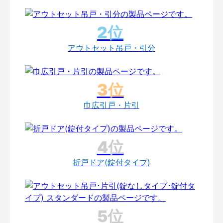
アウトセット吊戸・引分
巾広引戸・片引
折戸ドア(錠付タイプ)