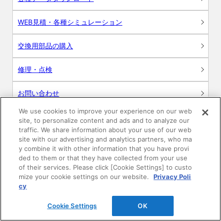
WEB見積・各種シミュレーション
交換用部品の購入
修理・点検
お問い合わせ
We use cookies to improve your experience on our web
ログイン
site, to personalize content and ads and to analyze our
traffic. We share information about your use of our web
建築・設計関係者様向けサイト
site with our advertising and analytics partners, who ma
y combine it with other information that you have provi
ded to them or that they have collected from your use
ユーザー登録サービス
of their services. Please click [Cookie Settings] to custo
mize your cookie settings on our website.
Privacy Poli
WEB見積システム
cy
Cookie Settings
OK
収納プランニングソフト