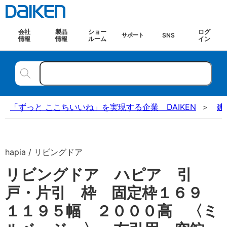
会社
製品
ショー
ログ
SNS
サポート
情報
情報
ルーム
イン
「ずっと ここちいいね」を実現する企業 DAIKEN
建
hapia / リビングドア
リビングドア ハピア 引
戸・片引 枠 固定枠１６９
１１９５幅 ２０００高 〈ミ