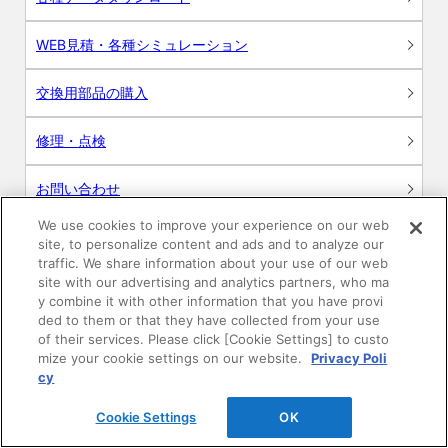
WEB見積・各種シミュレーション
交換用部品の購入
修理・点検
お問い合わせ
We use cookies to improve your experience on our web
ログイン
site, to personalize content and ads and to analyze our
traffic. We share information about your use of our web
建築・設計関係者様向けサイト
site with our advertising and analytics partners, who ma
y combine it with other information that you have provi
ded to them or that they have collected from your use
ユーザー登録サービス
of their services. Please click [Cookie Settings] to custo
mize your cookie settings on our website.
Privacy Poli
WEB見積システム
cy
Cookie Settings
OK
収納プランニングソフト