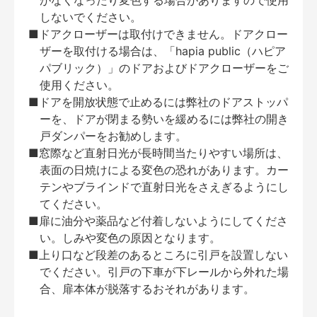
がなくなったり変色する場合がありますので使用
しないでください。
■ドアクローザーは取付けできません。ドアクロー
ザーを取付ける場合は、「hapia public（ハピア
パブリック）」のドアおよびドアクローザーをご
使用ください。
■ドアを開放状態で止めるには弊社のドアストッパ
ーを、ドアが閉まる勢いを緩めるには弊社の開き
戸ダンパーをお勧めします。
■窓際など直射日光が長時間当たりやすい場所は、
表面の日焼けによる変色の恐れがあります。カー
テンやブラインドで直射日光をさえぎるようにし
てください。
■扉に油分や薬品など付着しないようにしてくださ
い。しみや変色の原因となります。
■上り口など段差のあるところに引戸を設置しない
でください。引戸の下車が下レールから外れた場
合、扉本体が脱落するおそれがあります。