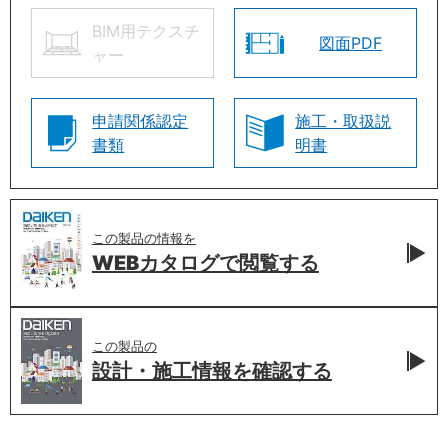
BIM用テクスチ
図面PDF
ャー
申請関係認定
施工・取扱説
書類
明書
この製品の情報を
WEBカタログで
閲覧する
この製品の
設計・施工情報を
確認する