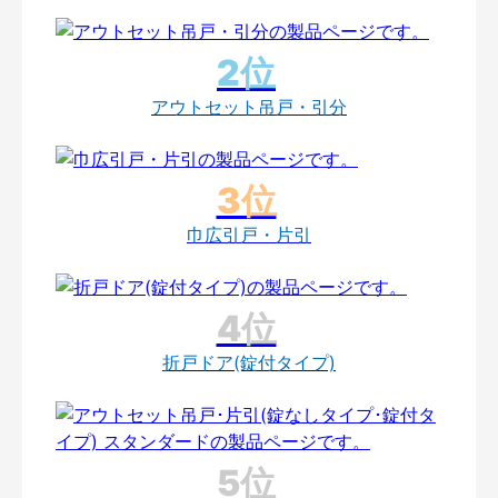
アウトセット吊戸・引分
巾広引戸・片引
折戸ドア(錠付タイプ)