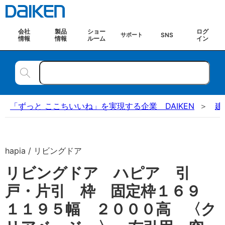
会社
製品
ショー
ログ
SNS
サポート
情報
情報
ルーム
イン
「ずっと ここちいいね」を実現する企業 DAIKEN
建
hapia / リビングドア
リビングドア ハピア 引
戸・片引 枠 固定枠１６９
１１９５幅 ２０００高 〈ク