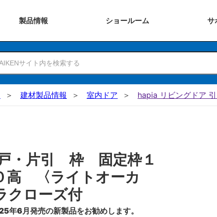
製品
情報
ショー
ルーム
サ
N
建材製品情報
室内ドア
hapia リビングドア 
戸・片引 枠 固定枠１
０高 〈ライトオーカ
ラクローズ付
25年6月発売の新製品をお勧めします。