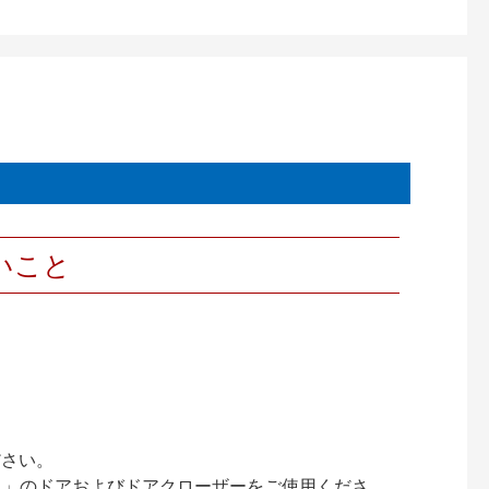
いこと
ださい。
ック）」のドアおよびドアクローザーをご使用くださ