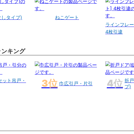
なしタイプ)
ねこゲート
ラインフレー
4枚引違
ランキング
セット吊戸・
折戸
巾広引戸・片引
プ)