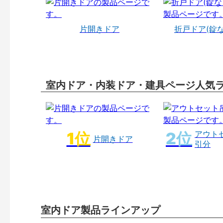
片開きドア
折戸ドア(錠
室内ドア・内装ドア・建具ページ人気
アウト
片開きドア
引分
室内ドア製品ラインアップ