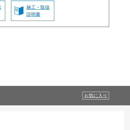
認
施工・取扱
説明書
お気に入り