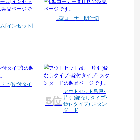
L型コーナー間仕切
ム[インセット]
ドア(錠付タイ
アウトセット吊戸･
片引(錠なしタイプ･
錠付タイプ) スタン
ダード