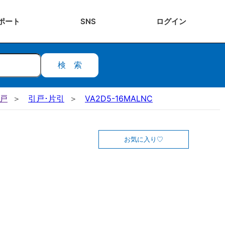
ポート
SNS
ログ
イン
検索
引戸
引戸･片引
VA2D5-16MALNC
お気に入り