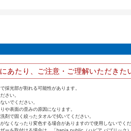
用にあたり、ご注意・ご理解いただきた
撃で採光部が割れる可能性があります。
ください。
しないでください。
反りや表面の歪みの原因になります。
性洗剤で固く絞ったタオルで拭いてください。
艶がなくなったり変色する場合がありますので使用しないでく
を取付ける場合は、「hapia public（ハピア パブリ