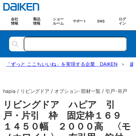
会社
製品
ショー
ログ
SNS
サポート
情報
情報
ルーム
イン
「ずっと ここちいいね」を実現する企業 DAIKEN
建
hapia / リビングドア / オプション･部材一覧 / 引戸･吊戸
リビングドア ハピア 引
戸・片引 枠 固定枠１６９
１４５０幅 ２０００高 〈モ