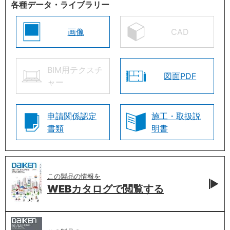
各種データ・ライブラリー
画像
CAD
BIM用テクスチ
図面PDF
ャー
申請関係認定
施工・取扱説
書類
明書
この製品の情報を
WEBカタログで
閲覧する