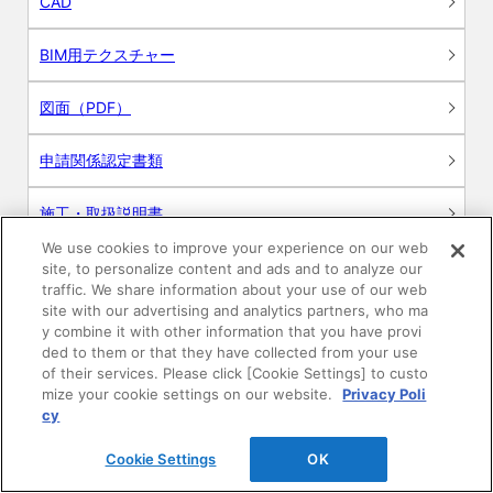
CAD
BIM用テクスチャー
図面（PDF）
申請関係認定書類
施工・取扱説明書
We use cookies to improve your experience on our web
動画
site, to personalize content and ads and to analyze our
traffic. We share information about your use of our web
site with our advertising and analytics partners, who ma
シミュレーションツール
y combine it with other information that you have provi
ded to them or that they have collected from your use
24時間換気システム〈エアスマート〉
of their services. Please click [Cookie Settings] to custo
簡易設計見積ソフト
mize your cookie settings on our website.
Privacy Poli
cy
R&Dセンター環境測定・分析サービス
Cookie Settings
OK
商品マスター申し込み