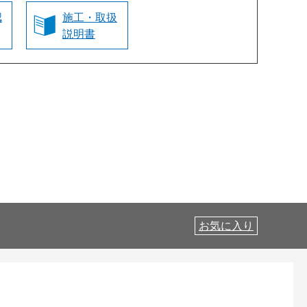
認
施工・取扱
説明書
お気に入り