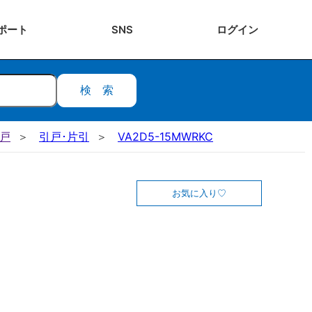
ポート
SNS
ログ
イン
検索
引戸
引戸･片引
VA2D5-15MWRKC
お気に入り