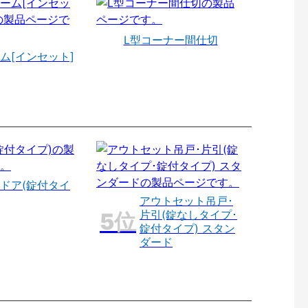
L型コーナー間仕切
ム[インセット]
ドア(錠付タイ
アウトセット吊戸･
片引(錠なしタイプ･
錠付タイプ) スタン
ダード