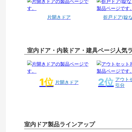
片開きドア
折戸ドア(錠
室内ドア・内装ドア・建具ページ人気
アウト
片開きドア
引分
室内ドア製品ラインアップ