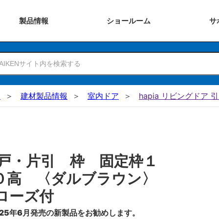
製品
情報
ショー
ルーム
サ
N
建材製品情報
室内ドア
hapia リビングドア 
戸・片引 枠 固定枠１
０高 〈ダルブラウン〉
ローズ付
25年6月発売の新製品をお勧めします。