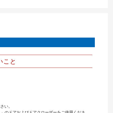
いこと
ださい。
ック）」のドアおよびドアクローザーをご使用くださ