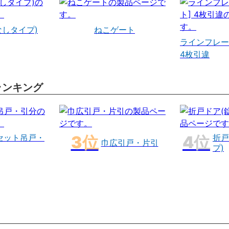
なしタイプ)
ねこゲート
ラインフレー
4枚引違
ランキング
セット吊戸・
折戸
巾広引戸・片引
プ)