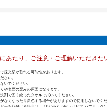
用にあたり、ご注意・ご理解いただきた
撃で採光部が割れる可能性があります。
ください。
しないでください。
反りや表面の歪みの原因になります。
性洗剤で固く絞ったタオルで拭いてください。
艶がなくなったり変色する場合がありますので使用しないでく
を取付ける場合は、「hapia public（ハピア パブリ