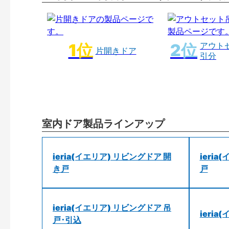
アウト
片開きドア
引分
室内ドア製品ラインアップ
ieria(イエリア) リビングドア 開
ieri
き戸
戸
ieria(イエリア) リビングドア 吊
ieri
戸･引込