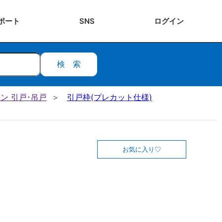
ポート
SNS
ログ
イン
検索
ン 引戸･吊戸
引戸枠(プレカット仕様)
お気に入り