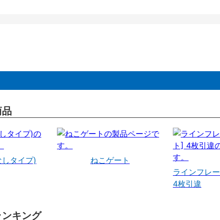
商品
なしタイプ)
ねこゲート
ラインフレー
4枚引違
ランキング