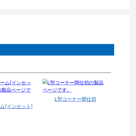
L型コーナー間仕切
ム[インセット]