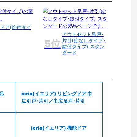
ドア(錠付タイ
アウトセット吊戸･
片引(錠なしタイプ･
錠付タイプ) スタン
ダード
 吊
ieria(イエリア) リビングドア 巾
広引戸･片引／巾広吊戸･片引
ieria(イエリア) 機能ドア