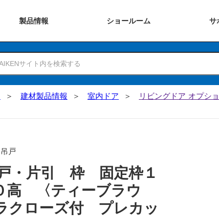
製品
情報
ショー
ルーム
サ
N
建材製品情報
室内ドア
リビングドア オプショ
･吊戸
戸・片引 枠 固定枠１
０高 〈ティーブラウ
ラクローズ付 プレカッ