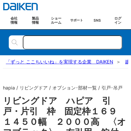
会社
製品
ショー
ログ
SNS
サポート
情報
情報
ルーム
イン
「ずっと ここちいいね」を実現する企業 DAIKEN
建
hapia / リビングドア / オプション･部材一覧 / 引戸･吊戸
リビングドア ハピア 引
戸・片引 枠 固定枠１６９
１４５０幅 ２０００高 〈オ