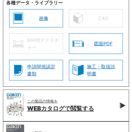
各種データ・ライブラリー
画像
CAD
BIM用テクスチ
図面PDF
ャー
申請関係認定
施工・取扱説
書類
明書
この製品の情報を
WEBカタログで
閲覧する