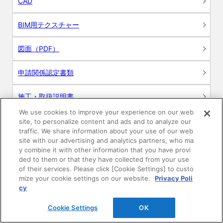
CAD
BIM用テクスチャー
図面（PDF）
申請関係認定書類
施工・取扱説明書
We use cookies to improve your experience on our web
動画
site, to personalize content and ads and to analyze our
traffic. We share information about your use of our web
site with our advertising and analytics partners, who ma
シミュレーションツール
y combine it with other information that you have provi
ded to them or that they have collected from your use
24時間換気システム〈エアスマート〉
of their services. Please click [Cookie Settings] to custo
簡易設計見積ソフト
mize your cookie settings on our website.
Privacy Poli
cy
R&Dセンター環境測定・分析サービス
Cookie Settings
OK
商品マスター申し込み