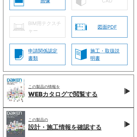
画像
CAD
BIM用テクスチ
図面PDF
ャー
申請関係認定
施工・取扱説
書類
明書
この製品の情報を
WEBカタログで
閲覧する
この製品の
設計・施工情報を
確認する