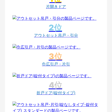
片開きドア
アウトセット吊戸・引分
巾広引戸・片引
折戸ドア(錠付タイプ)