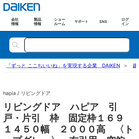
会社
製品
ショー
ログ
SNS
サポート
情報
情報
ルーム
イン
「ずっと ここちいいね」を実現する企業 DAIKEN
建
hapia / リビングドア
リビングドア ハピア 引
戸・片引 枠 固定枠１６９
１４５０幅 ２０００高 〈ト