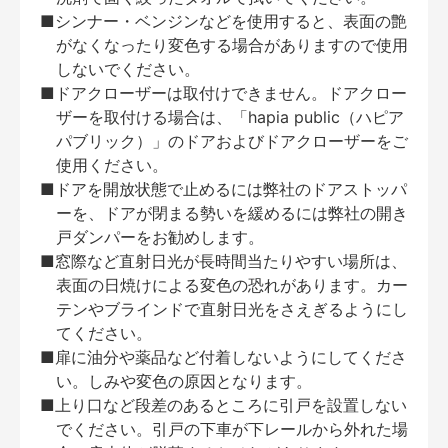
■シンナー・ベンジンなどを使用すると、表面の艶
がなくなったり変色する場合がありますので使用
しないでください。
■ドアクローザーは取付けできません。ドアクロー
ザーを取付ける場合は、「hapia public（ハピア
パブリック）」のドアおよびドアクローザーをご
使用ください。
■ドアを開放状態で止めるには弊社のドアストッパ
ーを、ドアが閉まる勢いを緩めるには弊社の開き
戸ダンパーをお勧めします。
■窓際など直射日光が長時間当たりやすい場所は、
表面の日焼けによる変色の恐れがあります。カー
テンやブラインドで直射日光をさえぎるようにし
てください。
■扉に油分や薬品など付着しないようにしてくださ
い。しみや変色の原因となります。
■上り口など段差のあるところに引戸を設置しない
でください。引戸の下車が下レールから外れた場