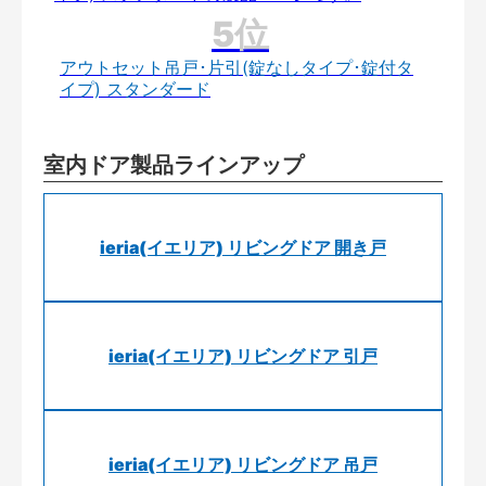
アウトセット吊戸･片引(錠なしタイプ･錠付タ
イプ) スタンダード
室内ドア製品ラインアップ
ieria(イエリア) リビングドア 開き戸
ieria(イエリア) リビングドア 引戸
ieria(イエリア) リビングドア 吊戸