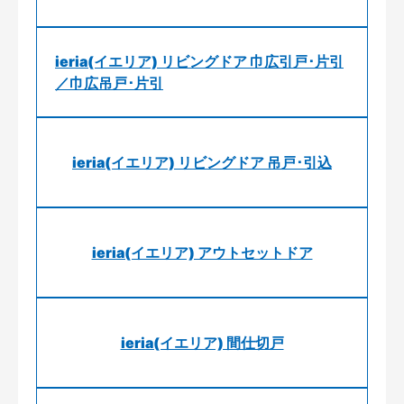
ieria(イエリア) リビングドア 巾広引戸･片引
／巾広吊戸･片引
ieria(イエリア) リビングドア 吊戸･引込
ieria(イエリア) アウトセットドア
ieria(イエリア) 間仕切戸