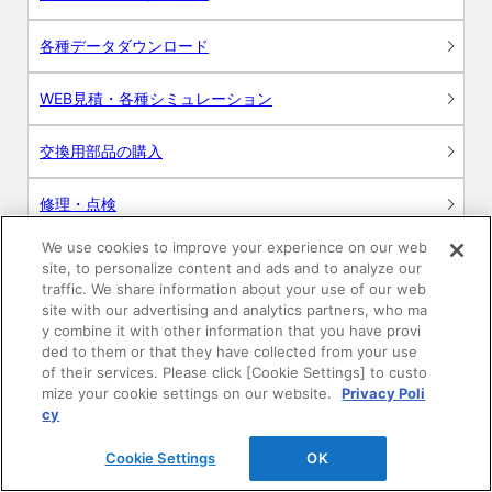
各種データダウンロード
WEB見積・各種シミュレーション
交換用部品の購入
修理・点検
We use cookies to improve your experience on our web
お問い合わせ
site, to personalize content and ads and to analyze our
traffic. We share information about your use of our web
ログイン
site with our advertising and analytics partners, who ma
y combine it with other information that you have provi
ded to them or that they have collected from your use
建築・設計関係者様向けサイト
of their services. Please click [Cookie Settings] to custo
mize your cookie settings on our website.
Privacy Poli
ユーザー登録サービス
cy
Cookie Settings
OK
WEB見積システム