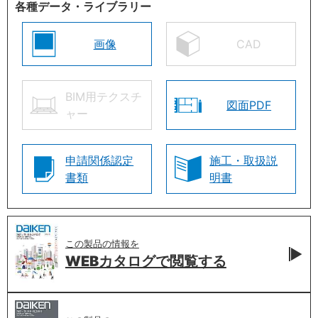
各種データ・ライブラリー
画像
CAD
BIM用テクスチ
図面PDF
ャー
申請関係認定
施工・取扱説
書類
明書
この製品の情報を
WEBカタログで
閲覧する