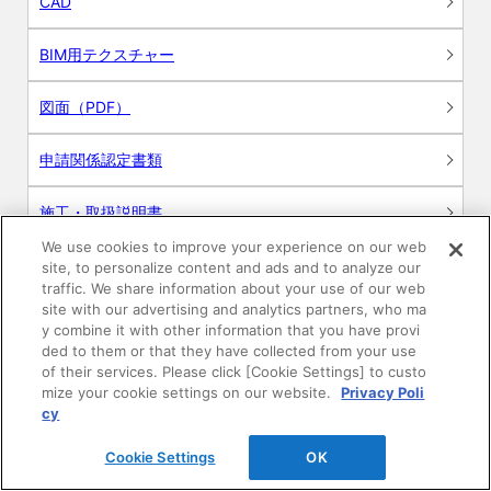
CAD
BIM用テクスチャー
図面（PDF）
申請関係認定書類
施工・取扱説明書
We use cookies to improve your experience on our web
動画
site, to personalize content and ads and to analyze our
traffic. We share information about your use of our web
site with our advertising and analytics partners, who ma
シミュレーションツール
y combine it with other information that you have provi
ded to them or that they have collected from your use
24時間換気システム〈エアスマート〉
of their services. Please click [Cookie Settings] to custo
簡易設計見積ソフト
mize your cookie settings on our website.
Privacy Poli
cy
R&Dセンター環境測定・分析サービス
Cookie Settings
OK
商品マスター申し込み