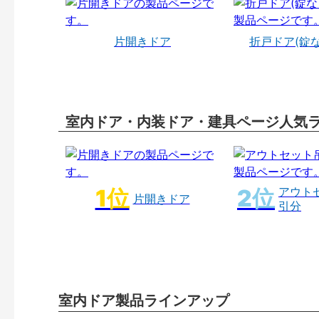
片開きドア
折戸ドア(錠
室内ドア・内装ドア・建具ページ人気
アウト
片開きドア
引分
室内ドア製品ラインアップ