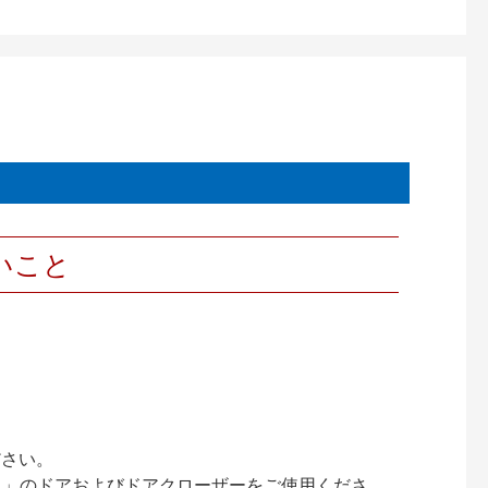
いこと
ださい。
ック）」のドアおよびドアクローザーをご使用くださ