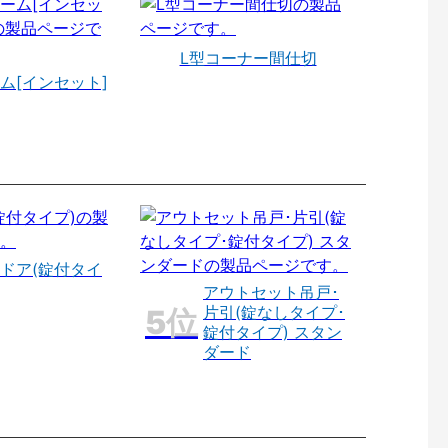
L型コーナー間仕切
ム[インセット]
ドア(錠付タイ
アウトセット吊戸･
片引(錠なしタイプ･
錠付タイプ) スタン
ダード