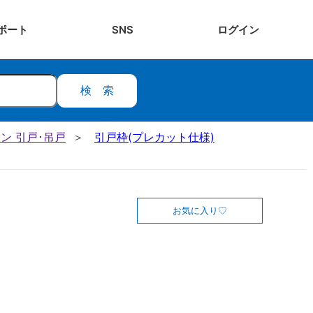
ポート
SNS
ログ
イン
検索
ン 引戸･吊戸
引戸枠(プレカット仕様)
お気に入り