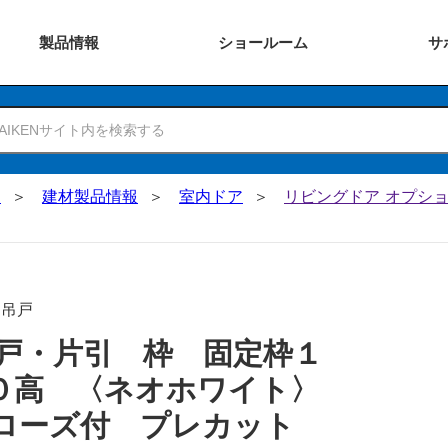
製品
情報
ショー
ルーム
サ
N
建材製品情報
室内ドア
リビングドア オプショ
･吊戸
戸・片引 枠 固定枠１
０高 〈ネオホワイト〉
ローズ付 プレカット