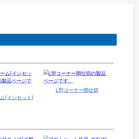
L型コーナー間仕切
ム[インセット]