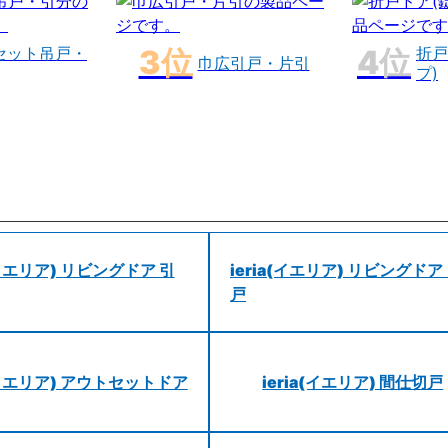
セット吊戸・
折戸
巾広引戸・片引
プ)
a(イエリア) リビングドア 引
ieria(イエリア) リビングドア
戸
a(イエリア) アウトセットドア
ieria(イエリア) 間仕切戸