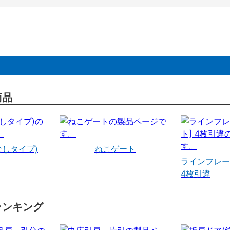
商品
なしタイプ)
ねこゲート
ラインフレー
4枚引違
ランキング