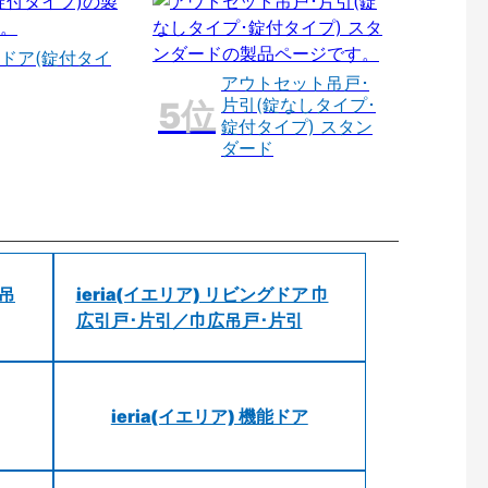
ドア(錠付タイ
アウトセット吊戸･
片引(錠なしタイプ･
錠付タイプ) スタン
ダード
 吊
ieria(イエリア) リビングドア 巾
広引戸･片引／巾広吊戸･片引
ieria(イエリア) 機能ドア