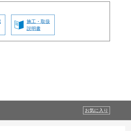
認
施工・取扱
説明書
お気に入り