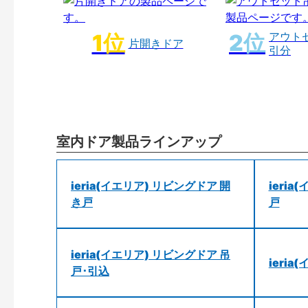
アウト
片開きドア
引分
室内ドア製品ラインアップ
ieria(イエリア) リビングドア 開
ieri
き戸
戸
ieria(イエリア) リビングドア 吊
ieri
戸･引込