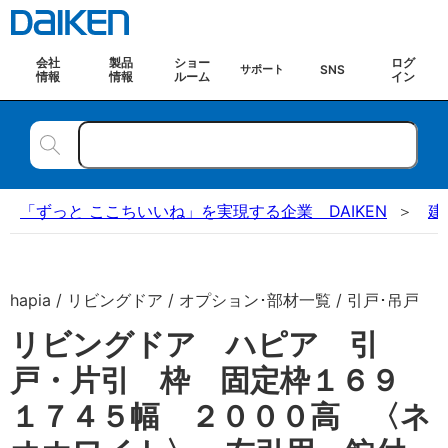
会社
製品
ショー
ログ
SNS
サポート
情報
情報
ルーム
イン
「ずっと ここちいいね」を実現する企業 DAIKEN
建
hapia / リビングドア / オプション･部材一覧 / 引戸･吊戸
リビングドア ハピア 引
戸・片引 枠 固定枠１６９
１７４５幅 ２０００高 〈ネ