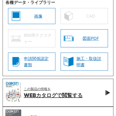
各種データ・ライブラリー
画像
CAD
BIM用テクスチ
図面PDF
ャー
申請関係認定
施工・取扱説
書類
明書
この製品の情報を
WEBカタログで
閲覧する