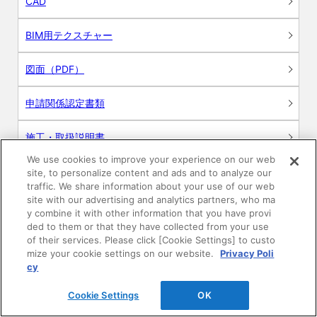
CAD
BIM用テクスチャー
図面（PDF）
申請関係認定書類
施工・取扱説明書
We use cookies to improve your experience on our web
動画
site, to personalize content and ads and to analyze our
traffic. We share information about your use of our web
site with our advertising and analytics partners, who ma
シミュレーションツール
y combine it with other information that you have provi
ded to them or that they have collected from your use
24時間換気システム〈エアスマート〉
of their services. Please click [Cookie Settings] to custo
簡易設計見積ソフト
mize your cookie settings on our website.
Privacy Poli
cy
R&Dセンター環境測定・分析サービス
Cookie Settings
OK
商品マスター申し込み