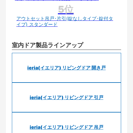
アウトセット吊戸･片引(錠なしタイプ･錠付タ
イプ) スタンダード
室内ドア製品ラインアップ
ieria(イエリア) リビングドア 開き戸
ieria(イエリア) リビングドア 引戸
ieria(イエリア) リビングドア 吊戸