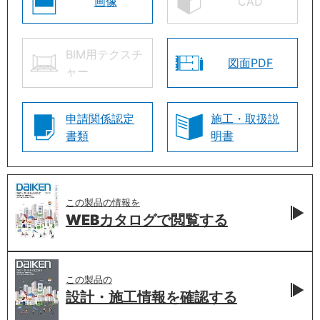
画像
CAD
BIM用テクスチ
図面PDF
ャー
申請関係認定
施工・取扱説
書類
明書
この製品の情報を
WEBカタログで
閲覧する
この製品の
設計・施工情報を
確認する