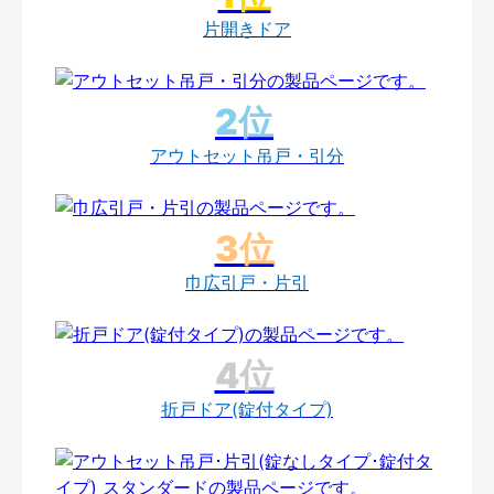
片開きドア
アウトセット吊戸・引分
巾広引戸・片引
折戸ドア(錠付タイプ)