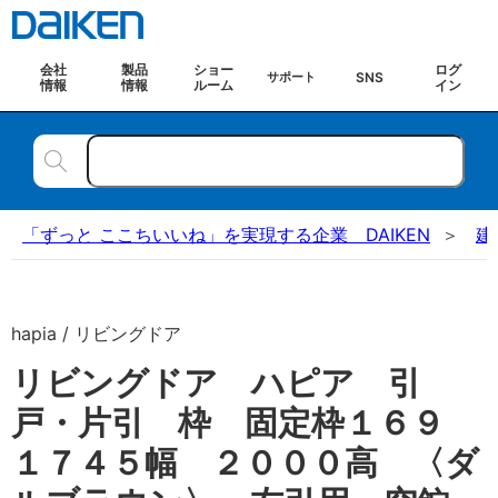
会社
製品
ショー
ログ
SNS
サポート
情報
情報
ルーム
イン
「ずっと ここちいいね」を実現する企業 DAIKEN
建
hapia / リビングドア
リビングドア ハピア 引
戸・片引 枠 固定枠１６９
１７４５幅 ２０００高 〈ダ