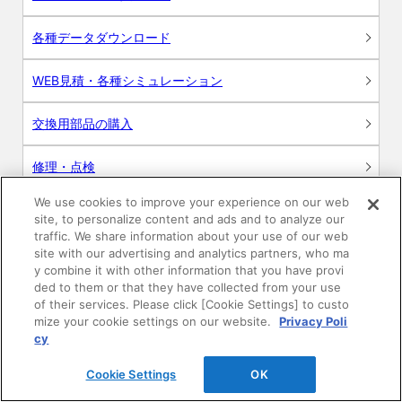
各種データダウンロード
WEB見積・各種シミュレーション
交換用部品の購入
修理・点検
We use cookies to improve your experience on our web
お問い合わせ
site, to personalize content and ads and to analyze our
traffic. We share information about your use of our web
ログイン
site with our advertising and analytics partners, who ma
y combine it with other information that you have provi
ded to them or that they have collected from your use
建築・設計関係者様向けサイト
of their services. Please click [Cookie Settings] to custo
mize your cookie settings on our website.
Privacy Poli
ユーザー登録サービス
cy
Cookie Settings
OK
WEB見積システム