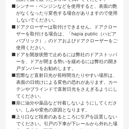
■シンナー・ベンジンなどを使用すると、表面の艶
がなくなったり変色する場合がありますので使用
しないでください。
■ドアクローザーは取付けできません。ドアクロー
ザーを取付ける場合は、「hapia public（ハピア
パブリック）」のドアおよびドアクローザーをご
使用ください。
■ドアを開放状態で止めるには弊社のドアストッパ
ーを、ドアが閉まる勢いを緩めるには弊社の開き
戸ダンパーをお勧めします。
■窓際など直射日光が長時間当たりやすい場所は、
表面の日焼けによる変色の恐れがあります。カー
テンやブラインドで直射日光をさえぎるようにし
てください。
■扉に油分や薬品など付着しないようにしてくださ
い。しみや変色の原因となります。
■上り口など段差のあるところに引戸を設置しない
でください。引戸の下車が下レールから外れた場