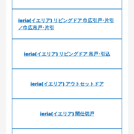
ieria(イエリア) リビングドア 巾広引戸･片引
／巾広吊戸･片引
ieria(イエリア) リビングドア 吊戸･引込
ieria(イエリア) アウトセットドア
ieria(イエリア) 間仕切戸