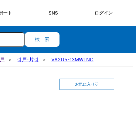
ポート
SNS
ログ
イン
検索
引戸
引戸･片引
VA2D5-13MWLNC
お気に入り