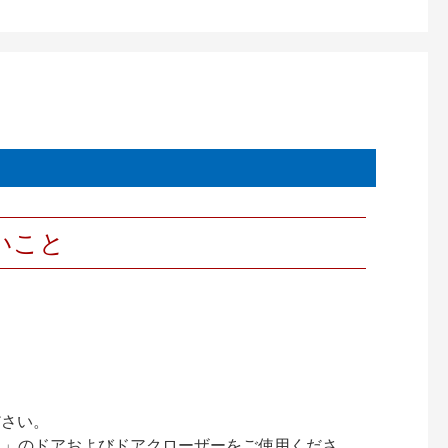
いこと
ださい。
ック）」のドアおよびドアクローザーをご使用くださ