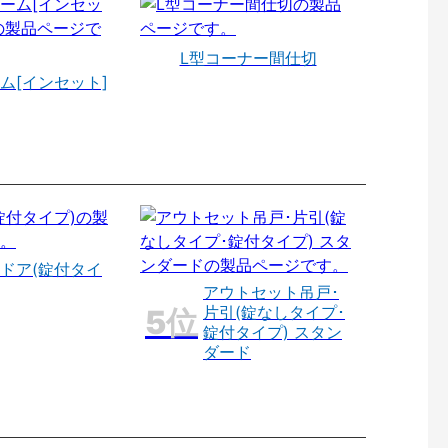
L型コーナー間仕切
ム[インセット]
ドア(錠付タイ
アウトセット吊戸･
片引(錠なしタイプ･
錠付タイプ) スタン
ダード