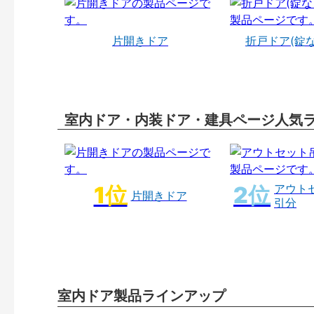
片開きドア
折戸ドア(錠
室内ドア・内装ドア・建具ページ人気
アウト
片開きドア
引分
室内ドア製品ラインアップ