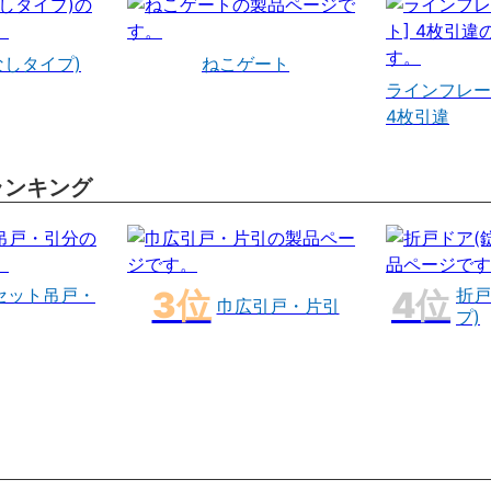
なしタイプ)
ねこゲート
ラインフレー
4枚引違
ランキング
セット吊戸・
折戸
巾広引戸・片引
プ)