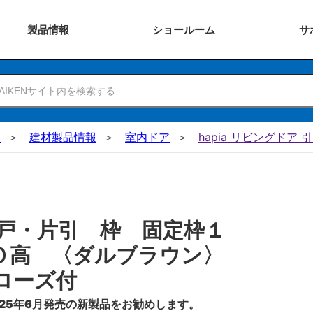
製品
情報
ショー
ルーム
サ
N
建材製品情報
室内ドア
hapia リビングドア 
戸・片引 枠 固定枠１
０高 〈ダルブラウン〉
ローズ付
25年6月発売の新製品をお勧めします。