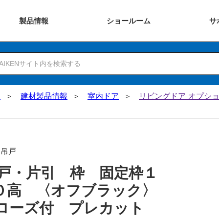
製品
情報
ショー
ルーム
サ
N
建材製品情報
室内ドア
リビングドア オプショ
･吊戸
戸・片引 枠 固定枠１
０高 〈オフブラック〉
ローズ付 プレカット