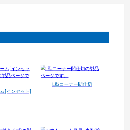
L型コーナー間仕切
ム[インセット]