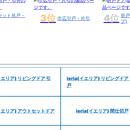
セット吊戸・
折戸
巾広引戸・片引
プ)
a(イエリア) リビングドア 引
ieria(イエリア) リビングドア
戸
a(イエリア) アウトセットドア
ieria(イエリア) 間仕切戸