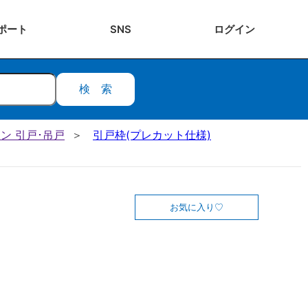
ポート
SNS
ログ
イン
検索
ン 引戸･吊戸
引戸枠(プレカット仕様)
お気に入り