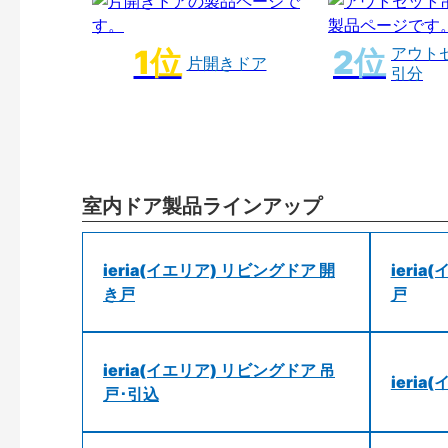
アウト
片開きドア
引分
室内ドア製品ラインアップ
ieria(イエリア) リビングドア 開
ieri
き戸
戸
ieria(イエリア) リビングドア 吊
ieri
戸･引込