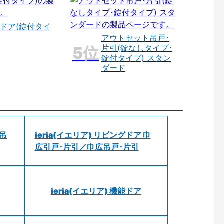
ドア(錠付タイ
アウトセット吊戸･
片引(錠なしタイプ･
錠付タイプ) スタン
ダード
 吊
ieria(イエリア) リビングドア 巾
広引戸･片引／巾広吊戸･片引
ieria(イエリア) 機能ドア