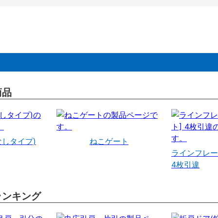
商品
なしタイプ)
ねこゲート
ラインフレー
4枚引違
ランキング