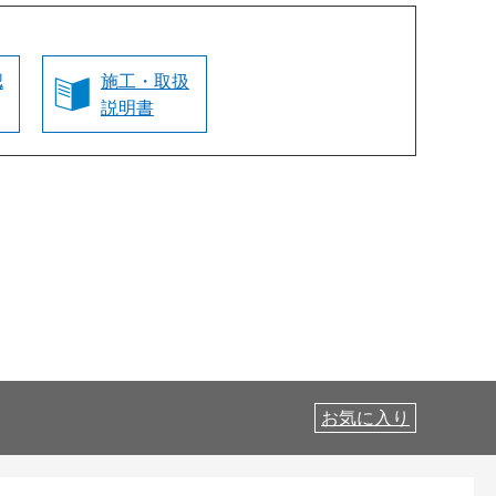
認
施工・取扱
説明書
お気に入り