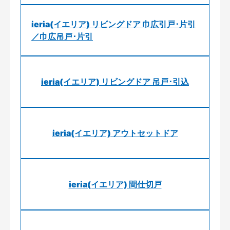
ieria(イエリア) リビングドア 巾広引戸･片引
／巾広吊戸･片引
ieria(イエリア) リビングドア 吊戸･引込
ieria(イエリア) アウトセットドア
ieria(イエリア) 間仕切戸