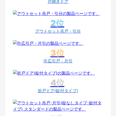
片開きドア
アウトセット吊戸・引分
巾広引戸・片引
折戸ドア(錠付タイプ)