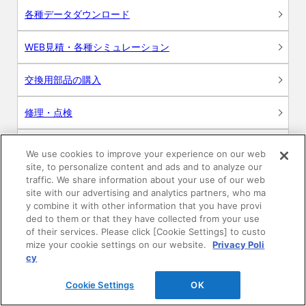
各種データダウンロード
WEB見積・各種シミュレーション
交換用部品の購入
修理・点検
お問い合わせ
We use cookies to improve your experience on our web
site, to personalize content and ads and to analyze our
ログイン
traffic. We share information about your use of our web
site with our advertising and analytics partners, who ma
y combine it with other information that you have provi
建築・設計関係者様向けサイト
ded to them or that they have collected from your use
of their services. Please click [Cookie Settings] to custo
ユーザー登録サービス
mize your cookie settings on our website.
Privacy Poli
cy
WEB見積システム
Cookie Settings
OK
収納プランニングソフト