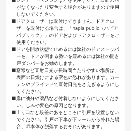
■シンナー・ベンジンなどを使用すると、表面の艶
がなくなったり変色する場合がありますので使用
しないでください。
■ドアクローザーは取付けできません。ドアクロー
ザーを取付ける場合は、「hapia public（ハピア
パブリック）」のドアおよびドアクローザーをご
使用ください。
■ドアを開放状態で止めるには弊社のドアストッパ
ーを、ドアが閉まる勢いを緩めるには弊社の開き
戸ダンパーをお勧めします。
■窓際など直射日光が長時間当たりやすい場所は、
表面の日焼けによる変色の恐れがあります。カー
テンやブラインドで直射日光をさえぎるようにし
てください。
■扉に油分や薬品など付着しないようにしてくださ
い。しみや変色の原因となります。
■上り口など段差のあるところに引戸を設置しない
でください。引戸の下車が下レールから外れた場
合、扉本体が脱落するおそれがあります。