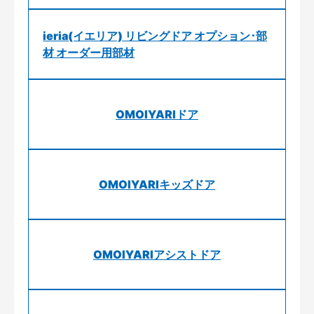
ieria(イエリア) リビングドア オプション･部
材 オーダー用部材
OMOIYARIドア
OMOIYARIキッズドア
OMOIYARIアシストドア