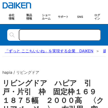
会社
製品
ショー
ログ
SNS
サポート
情報
情報
ルーム
イン
「ずっと ここちいいね」を実現する企業 DAIKEN
建
hapia / リビングドア
リビングドア ハピア 引
戸・片引 枠 固定枠１６９
１８７５幅 ２０００高 〈ク