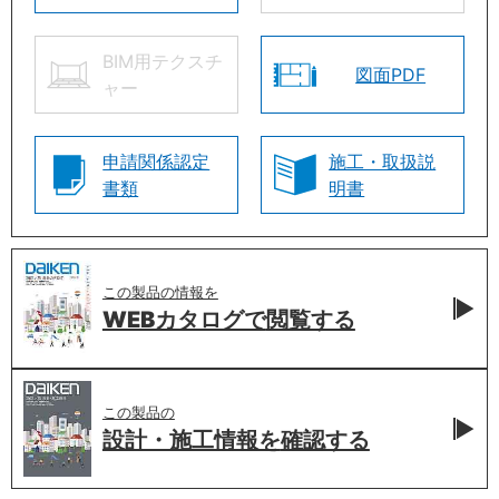
BIM用テクスチ
図面PDF
ャー
申請関係認定
施工・取扱説
書類
明書
この製品の情報を
WEBカタログで
閲覧する
この製品の
設計・施工情報を
確認する