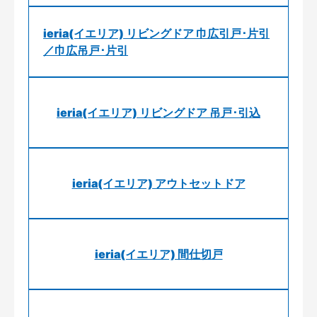
ieria(イエリア) リビングドア 巾広引戸･片引
／巾広吊戸･片引
ieria(イエリア) リビングドア 吊戸･引込
ieria(イエリア) アウトセットドア
ieria(イエリア) 間仕切戸