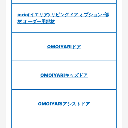
ieria(イエリア) リビングドア オプション･部
材 オーダー用部材
OMOIYARIドア
OMOIYARIキッズドア
OMOIYARIアシストドア