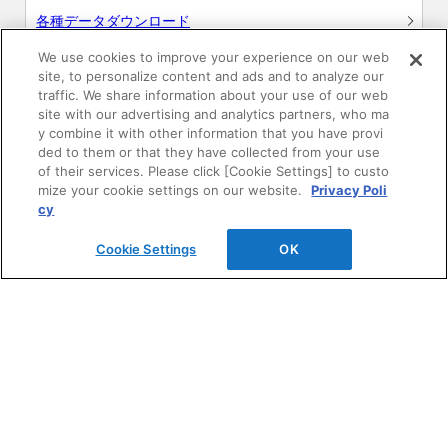
各種データダウンロード
We use cookies to improve your experience on our web
WEB見積・各種シミュレーション
site, to personalize content and ads and to analyze our
traffic. We share information about your use of our web
site with our advertising and analytics partners, who ma
交換用部品の購入
y combine it with other information that you have provi
ded to them or that they have collected from your use
修理・点検
of their services. Please click [Cookie Settings] to custo
mize your cookie settings on our website.
Privacy Poli
cy
お問い合わせ
Cookie Settings
OK
ログイン
建築・設計関係者様向けサイト
ユーザー登録サービス
WEB見積システム
収納プランニングソフト