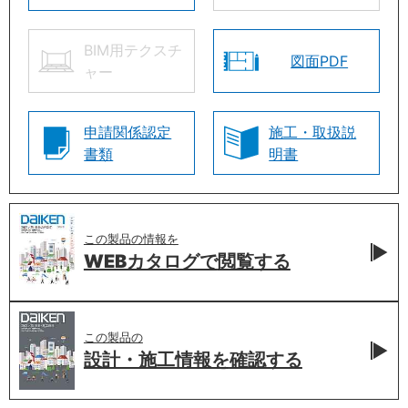
BIM用テクスチ
図面PDF
ャー
申請関係認定
施工・取扱説
書類
明書
この製品の情報を
WEBカタログで
閲覧する
この製品の
設計・施工情報を
確認する