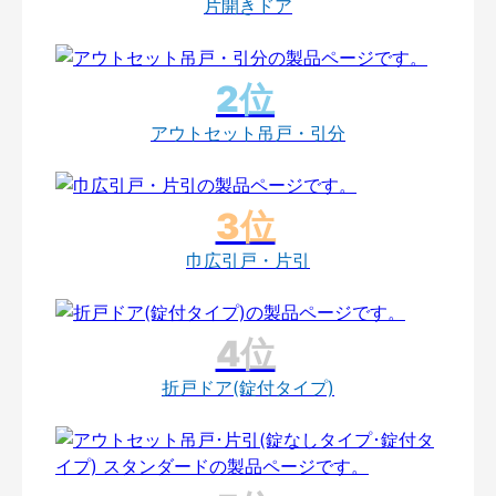
片開きドア
アウトセット吊戸・引分
巾広引戸・片引
折戸ドア(錠付タイプ)