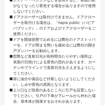
■シンナー・ベンジンなどを使用すると、表面の艶
がなくなったり変色する場合がありますので使用
しないでください。
■ドアクローザーは取付けできません。ドアクロー
ザーを取付ける場合は、「hapia public（ハピア
パブリック）」のドアおよびドアクローザーをご
使用ください。
■ドアを開放状態で止めるには弊社のドアストッパ
ーを、ドアが閉まる勢いを緩めるには弊社の開き
戸ダンパーをお勧めします。
■窓際など直射日光が長時間当たりやすい場所は、
表面の日焼けによる変色の恐れがあります。カー
テンやブラインドで直射日光をさえぎるようにし
てください。
■扉に油分や薬品など付着しないようにしてくださ
い。しみや変色の原因となります。
■上り口など段差のあるところに引戸を設置しない
でください。引戸の下車が下レールから外れた場
合、扉本体が脱落するおそれがあります。