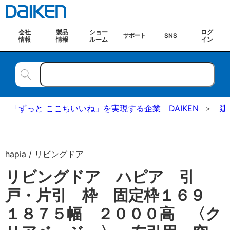
会社
製品
ショー
ログ
SNS
サポート
情報
情報
ルーム
イン
「ずっと ここちいいね」を実現する企業 DAIKEN
建
hapia / リビングドア
リビングドア ハピア 引
戸・片引 枠 固定枠１６９
１８７５幅 ２０００高 〈ク