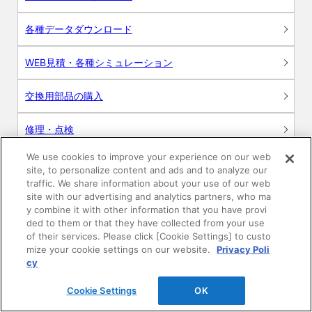
各種データダウンロード
WEB見積・各種シミュレーション
交換用部品の購入
修理・点検
We use cookies to improve your experience on our web
お問い合わせ
site, to personalize content and ads and to analyze our
traffic. We share information about your use of our web
ログイン
site with our advertising and analytics partners, who ma
y combine it with other information that you have provi
ded to them or that they have collected from your use
建築・設計関係者様向けサイト
of their services. Please click [Cookie Settings] to custo
mize your cookie settings on our website.
Privacy Poli
ユーザー登録サービス
cy
Cookie Settings
OK
WEB見積システム