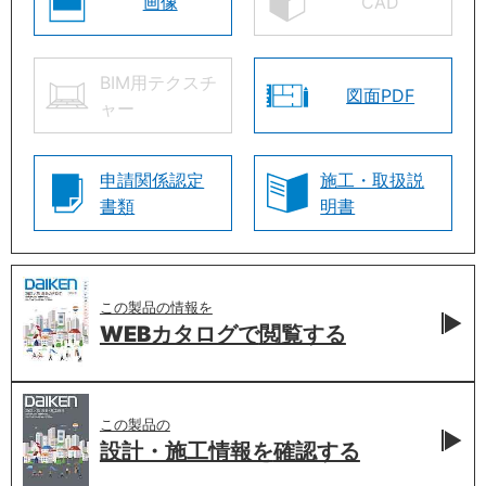
画像
CAD
BIM用テクスチ
図面PDF
ャー
申請関係認定
施工・取扱説
書類
明書
この製品の情報を
WEBカタログで
閲覧する
この製品の
設計・施工情報を
確認する