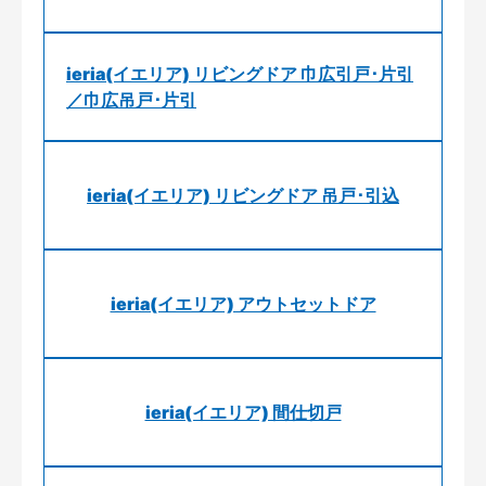
ieria(イエリア) リビングドア 巾広引戸･片引
／巾広吊戸･片引
ieria(イエリア) リビングドア 吊戸･引込
ieria(イエリア) アウトセットドア
ieria(イエリア) 間仕切戸