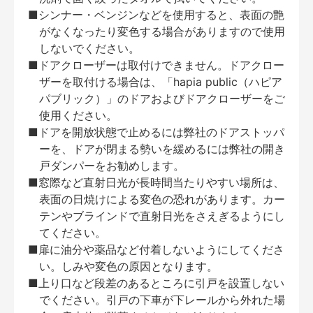
■シンナー・ベンジンなどを使用すると、表面の艶
がなくなったり変色する場合がありますので使用
しないでください。
■ドアクローザーは取付けできません。ドアクロー
ザーを取付ける場合は、「hapia public（ハピア
パブリック）」のドアおよびドアクローザーをご
使用ください。
■ドアを開放状態で止めるには弊社のドアストッパ
ーを、ドアが閉まる勢いを緩めるには弊社の開き
戸ダンパーをお勧めします。
■窓際など直射日光が長時間当たりやすい場所は、
表面の日焼けによる変色の恐れがあります。カー
テンやブラインドで直射日光をさえぎるようにし
てください。
■扉に油分や薬品など付着しないようにしてくださ
い。しみや変色の原因となります。
■上り口など段差のあるところに引戸を設置しない
でください。引戸の下車が下レールから外れた場