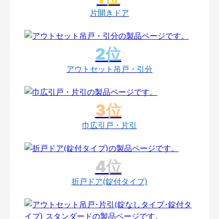
片開きドア
アウトセット吊戸・引分
巾広引戸・片引
折戸ドア(錠付タイプ)