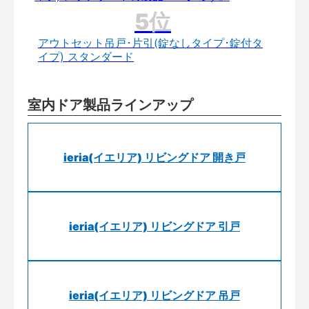
アウトセット吊戸･片引(錠なしタイプ･錠付タ
イプ) スタンダード
室内ドア製品ラインアップ
ieria(イエリア) リビングドア 開き戸
ieria(イエリア) リビングドア 引戸
ieria(イエリア) リビングドア 吊戸