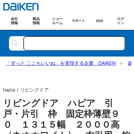
会社
製品
ショー
ログ
SNS
サポート
情報
情報
ルーム
イン
「ずっと ここちいいね」を実現する企業 DAIKEN
建
hapia / リビングドア
リビングドア ハピア 引
戸・片引 枠 固定枠薄壁９
０ １３１５幅 ２０００高