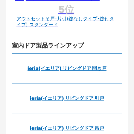
アウトセット吊戸･片引(錠なしタイプ･錠付タ
イプ) スタンダード
室内ドア製品ラインアップ
ieria(イエリア) リビングドア 開き戸
ieria(イエリア) リビングドア 引戸
ieria(イエリア) リビングドア 吊戸