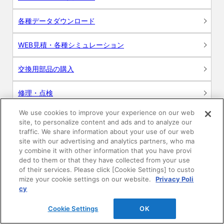
各種データダウンロード
WEB見積・各種シミュレーション
交換用部品の購入
修理・点検
We use cookies to improve your experience on our web
お問い合わせ
site, to personalize content and ads and to analyze our
traffic. We share information about your use of our web
ログイン
site with our advertising and analytics partners, who ma
y combine it with other information that you have provi
ded to them or that they have collected from your use
建築・設計関係者様向けサイト
of their services. Please click [Cookie Settings] to custo
mize your cookie settings on our website.
Privacy Poli
ユーザー登録サービス
cy
Cookie Settings
OK
WEB見積システム