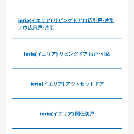
ieria(イエリア) リビングドア 巾広引戸･片引
／巾広吊戸･片引
ieria(イエリア) リビングドア 吊戸･引込
ieria(イエリア) アウトセットドア
ieria(イエリア) 間仕切戸