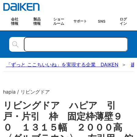
会社
製品
ショー
ログ
SNS
サポート
情報
情報
ルーム
イン
「ずっと ここちいいね」を実現する企業 DAIKEN
建
hapia / リビングドア
リビングドア ハピア 引
戸・片引 枠 固定枠薄壁９
０ １３１５幅 ２０００高