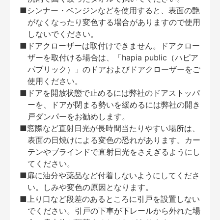
■シンナー・ベンジンなどを使用すると、表面の艶
がなくなったり変色する場合がありますので使用
しないでください。
■ドアクローザーは取付けできません。ドアクロー
ザーを取付ける場合は、「hapia public（ハピア
パブリック）」のドアおよびドアクローザーをご
使用ください。
■ドアを開放状態で止めるには弊社のドアストッパ
ーを、ドアが閉まる勢いを緩めるには弊社の開き
戸ダンパーをお勧めします。
■窓際など直射日光が長時間当たりやすい場所は、
表面の日焼けによる変色の恐れがあります。カー
テンやブラインドで直射日光をさえぎるようにし
てください。
■扉に油分や薬品など付着しないようにしてくださ
い。しみや変色の原因となります。
■上り口など段差のあるところに引戸を設置しない
でください。引戸の下車が下レールから外れた場