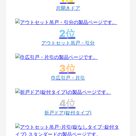
片開きドア
アウトセット吊戸・引分
巾広引戸・片引
折戸ドア(錠付タイプ)