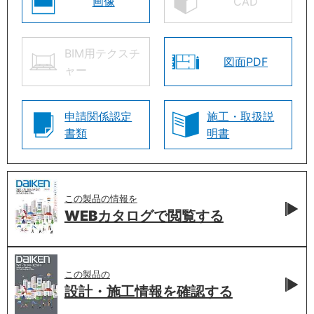
画像
CAD
BIM用テクスチ
図面PDF
ャー
申請関係認定
施工・取扱説
書類
明書
この製品の情報を
WEBカタログで
閲覧する
この製品の
設計・施工情報を
確認する