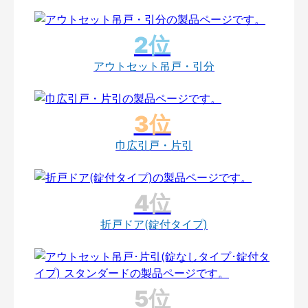
アウトセット吊戸・引分
巾広引戸・片引
折戸ドア(錠付タイプ)