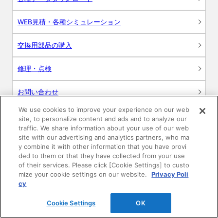
WEB見積・各種シミュレーション
交換用部品の購入
修理・点検
お問い合わせ
We use cookies to improve your experience on our web
ログイン
site, to personalize content and ads and to analyze our
traffic. We share information about your use of our web
建築・設計関係者様向けサイト
site with our advertising and analytics partners, who ma
y combine it with other information that you have provi
ded to them or that they have collected from your use
ユーザー登録サービス
of their services. Please click [Cookie Settings] to custo
mize your cookie settings on our website.
Privacy Poli
WEB見積システム
cy
Cookie Settings
OK
収納プランニングソフト