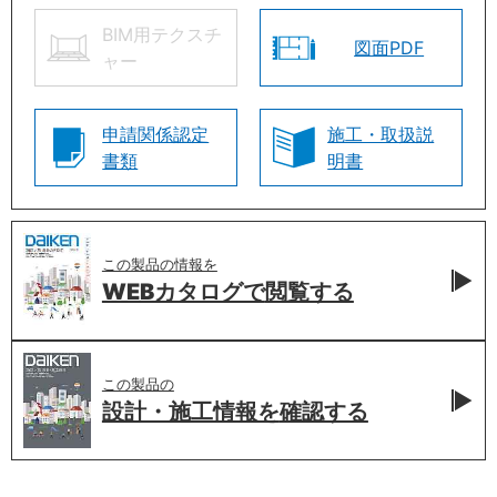
BIM用テクスチ
図面PDF
ャー
申請関係認定
施工・取扱説
書類
明書
この製品の情報を
WEBカタログで
閲覧する
この製品の
設計・施工情報を
確認する