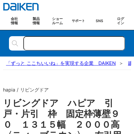
会社
製品
ショー
ログ
SNS
サポート
情報
情報
ルーム
イン
「ずっと ここちいいね」を実現する企業 DAIKEN
建
hapia / リビングドア
リビングドア ハピア 引
戸・片引 枠 固定枠薄壁９
０ １３１５幅 ２０００高