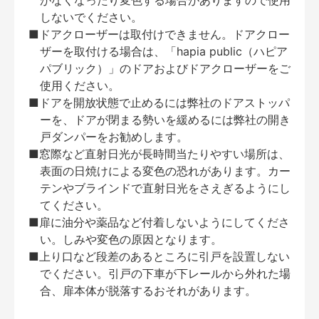
がなくなったり変色する場合がありますので使用
しないでください。
■ドアクローザーは取付けできません。ドアクロー
ザーを取付ける場合は、「hapia public（ハピア
パブリック）」のドアおよびドアクローザーをご
使用ください。
■ドアを開放状態で止めるには弊社のドアストッパ
ーを、ドアが閉まる勢いを緩めるには弊社の開き
戸ダンパーをお勧めします。
■窓際など直射日光が長時間当たりやすい場所は、
表面の日焼けによる変色の恐れがあります。カー
テンやブラインドで直射日光をさえぎるようにし
てください。
■扉に油分や薬品など付着しないようにしてくださ
い。しみや変色の原因となります。
■上り口など段差のあるところに引戸を設置しない
でください。引戸の下車が下レールから外れた場
合、扉本体が脱落するおそれがあります。