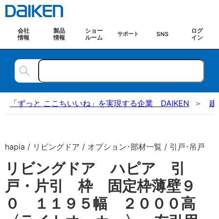
会社
製品
ショー
ログ
SNS
サポート
情報
情報
ルーム
イン
「ずっと ここちいいね」を実現する企業 DAIKEN
建
hapia / リビングドア / オプション･部材一覧 / 引戸･吊戸
リビングドア ハピア 引
戸・片引 枠 固定枠薄壁９
０ １１９５幅 ２０００高