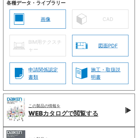
各種データ・ライブラリー
画像
CAD
BIM用テクスチ
図面PDF
ャー
申請関係認定
施工・取扱説
書類
明書
この製品の情報を
WEBカタログで
閲覧する