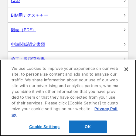
CAD
BIM用テクスチャー
図面（PDF）
申請関係認定書類
施工・取扱説明書
We use cookies to improve your experience on our web
動画
site, to personalize content and ads and to analyze our
traffic. We share information about your use of our web
site with our advertising and analytics partners, who ma
シミュレーションツール
y combine it with other information that you have provi
ded to them or that they have collected from your use
24時間換気システム〈エアスマート〉
of their services. Please click [Cookie Settings] to custo
簡易設計見積ソフト
mize your cookie settings on our website.
Privacy Poli
cy
R&Dセンター環境測定・分析サービス
Cookie Settings
OK
商品マスター申し込み