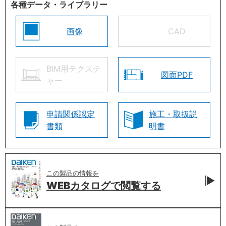
各種データ・ライブラリー
画像
CAD
BIM用テクスチ
図面PDF
ャー
申請関係認定
施工・取扱説
書類
明書
この製品の情報を
WEBカタログで
閲覧する