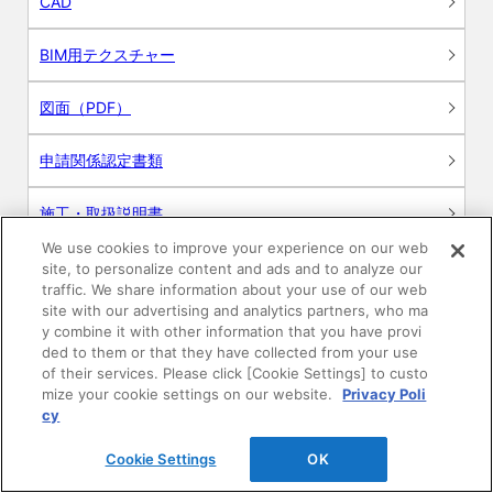
CAD
BIM用テクスチャー
図面（PDF）
申請関係認定書類
施工・取扱説明書
We use cookies to improve your experience on our web
動画
site, to personalize content and ads and to analyze our
traffic. We share information about your use of our web
site with our advertising and analytics partners, who ma
シミュレーションツール
y combine it with other information that you have provi
ded to them or that they have collected from your use
24時間換気システム〈エアスマート〉
of their services. Please click [Cookie Settings] to custo
簡易設計見積ソフト
mize your cookie settings on our website.
Privacy Poli
cy
R&Dセンター環境測定・分析サービス
Cookie Settings
OK
商品マスター申し込み