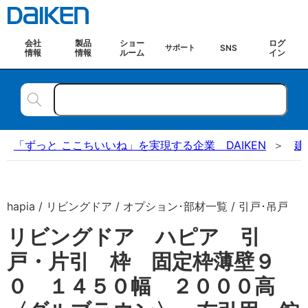
会社
製品
ショー
ログ
SNS
サポート
情報
情報
ルーム
イン
「ずっと ここちいいね」を実現する企業 DAIKEN
建
hapia / リビングドア / オプション･部材一覧 / 引戸･吊戸
リビングドア ハピア 引
戸・片引 枠 固定枠薄壁９
０ １４５０幅 ２０００高