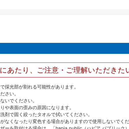
用にあたり、ご注意・ご理解いただきた
撃で採光部が割れる可能性があります。
ください。
しないでください。
反りや表面の歪みの原因になります。
性洗剤で固く絞ったタオルで拭いてください。
艶がなくなったり変色する場合がありますので使用しないでく
を取付ける場合は、「hapia public（ハピア パブリ