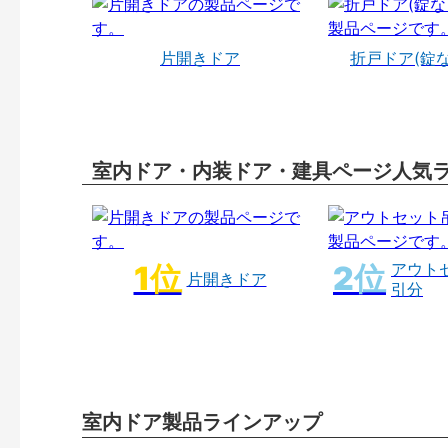
片開きドア
折戸ドア(錠
室内ドア・内装ドア・建具ページ人気
アウト
片開きドア
引分
室内ドア製品ラインアップ