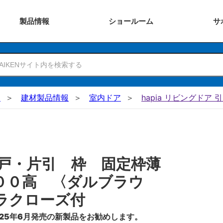
製品
情報
ショー
ルーム
サ
N
建材製品情報
室内ドア
hapia リビングドア 
戸・片引 枠 固定枠薄
００高 〈ダルブラウ
ラクローズ付
25年6月発売の新製品をお勧めします。