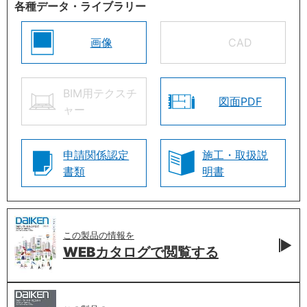
各種データ・ライブラリー
画像
CAD
BIM用テクスチ
図面PDF
ャー
申請関係認定
施工・取扱説
書類
明書
この製品の情報を
WEBカタログで
閲覧する