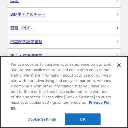
CAD
BIM用テクスチャー
図面（PDF）
申請関係認定書類
施工・取扱説明書
We use cookies to improve your experience on our web
動画
site, to personalize content and ads and to analyze our
traffic. We share information about your use of our web
site with our advertising and analytics partners, who ma
シミュレーションツール
y combine it with other information that you have provi
ded to them or that they have collected from your use
24時間換気システム〈エアスマート〉
of their services. Please click [Cookie Settings] to custo
簡易設計見積ソフト
mize your cookie settings on our website.
Privacy Poli
cy
R&Dセンター環境測定・分析サービス
Cookie Settings
OK
商品マスター申し込み