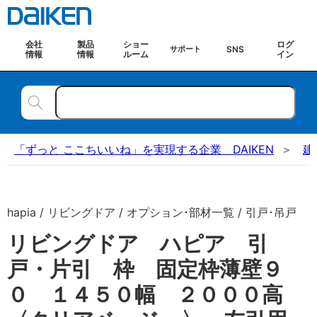
会社
製品
ショー
ログ
SNS
サポート
情報
情報
ルーム
イン
「ずっと ここちいいね」を実現する企業 DAIKEN
建
hapia / リビングドア / オプション･部材一覧 / 引戸･吊戸
リビングドア ハピア 引
戸・片引 枠 固定枠薄壁９
０ １４５０幅 ２０００高