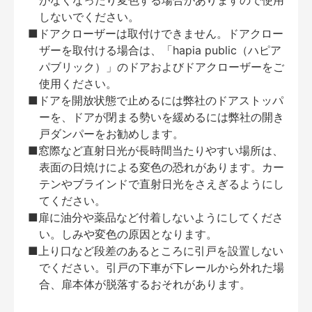
がなくなったり変色する場合がありますので使用
しないでください。
■ドアクローザーは取付けできません。ドアクロー
ザーを取付ける場合は、「hapia public（ハピア
パブリック）」のドアおよびドアクローザーをご
使用ください。
■ドアを開放状態で止めるには弊社のドアストッパ
ーを、ドアが閉まる勢いを緩めるには弊社の開き
戸ダンパーをお勧めします。
■窓際など直射日光が長時間当たりやすい場所は、
表面の日焼けによる変色の恐れがあります。カー
テンやブラインドで直射日光をさえぎるようにし
てください。
■扉に油分や薬品など付着しないようにしてくださ
い。しみや変色の原因となります。
■上り口など段差のあるところに引戸を設置しない
でください。引戸の下車が下レールから外れた場
合、扉本体が脱落するおそれがあります。