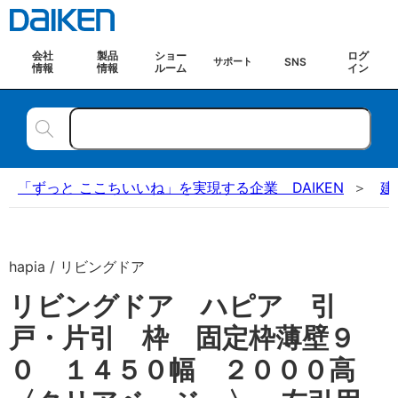
会社
製品
ショー
ログ
SNS
サポート
情報
情報
ルーム
イン
「ずっと ここちいいね」を実現する企業 DAIKEN
建
hapia / リビングドア
リビングドア ハピア 引
戸・片引 枠 固定枠薄壁９
０ １４５０幅 ２０００高