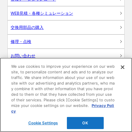
WEB見積・各種シミュレーション
交換用部品の購入
修理・点検
お問い合わせ
We use cookies to improve your experience on our web
ログイン
site, to personalize content and ads and to analyze our
traffic. We share information about your use of our web
建築・設計関係者様向けサイト
site with our advertising and analytics partners, who ma
y combine it with other information that you have provi
ded to them or that they have collected from your use
ユーザー登録サービス
of their services. Please click [Cookie Settings] to custo
mize your cookie settings on our website.
Privacy Poli
WEB見積システム
cy
Cookie Settings
OK
収納プランニングソフト