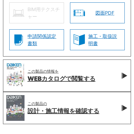
BIM用テクスチ
図面PDF
ャー
申請関係認定
施工・取扱説
書類
明書
この製品の情報を
WEBカタログで
閲覧する
この製品の
設計・施工情報を
確認する