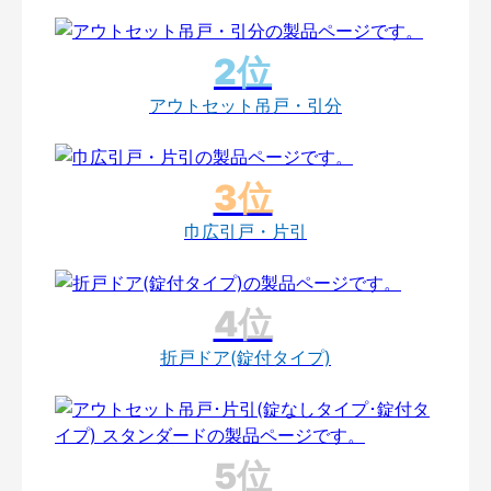
アウトセット吊戸・引分
巾広引戸・片引
折戸ドア(錠付タイプ)