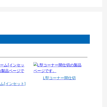
L型コーナー間仕切
ム[インセット]