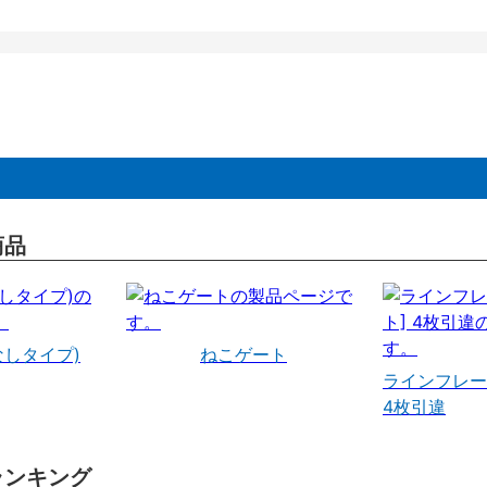
商品
なしタイプ)
ねこゲート
ラインフレー
4枚引違
ランキング