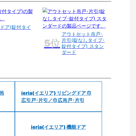
ドア(錠付タイ
アウトセット吊戸･
片引(錠なしタイプ･
錠付タイプ) スタン
ダード
 吊
ieria(イエリア) リビングドア 巾
広引戸･片引／巾広吊戸･片引
ieria(イエリア) 機能ドア