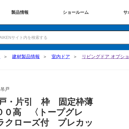
製品
情報
ショー
ルーム
サ
N
建材製品情報
室内ドア
リビングドア オプショ
･吊戸
戸・片引 枠 固定枠薄
００高 〈トープグレ
ラクローズ付 プレカッ