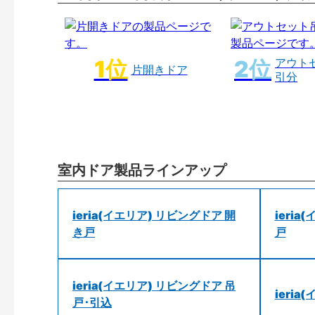
アウト
片開きドア
引分
室内ドア製品ラインアップ
ieria(イエリア) リビングドア 開
ieri
き戸
戸
ieria(イエリア) リビングドア 吊
ieri
戸･引込