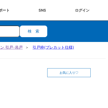
ポート
SNS
ログ
イン
検索
ン 引戸･吊戸
引戸枠(プレカット仕様)
お気に入り